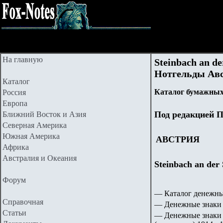
На главную
Steinbach an d
Нотгельды Авст
Каталог
Каталог бумажных
Россия
Европа
Под редакцией П
Ближний Восток и Азия
Северная Америка
Южная Америка
АВСТРИЯ
Африка
Австралия и Океания
Steinbach an der
Форум
— Каталог денежны
Справочная
— Денежные знаки 
Статьи
— Денежные знаки 