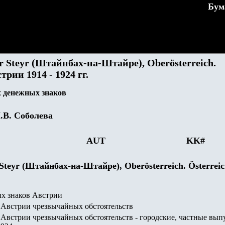
Бум
er Steyr (Штайнбах-на-Штайре), Oberösterreich.
рии 1914 - 1924 гг.
 денежных знаков
.В. Соболева
AUT
KK
#
 Steyr (Штайнбах-на-Штайре), Oberösterreich. Österrei
х знаков Австрии
Австрии чрезвычайных обстоятельств
Австрии чрезвычайных обстоятельств - городские, частные вып