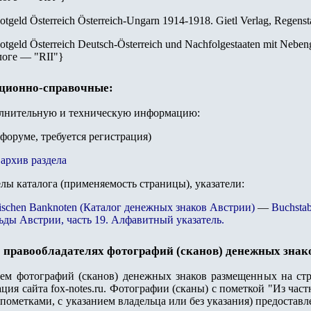
otgeld Österreich Österreich-Ungarn 1914-1918. Gietl Verlag, Regenst
otgeld Österreich Deutsch-Österreich und Nachfolgestaaten mit Nebeng
логе — "
RII
"
}
ационно-справочные:
олнительную и техническую информацию:
 форуме, требуется регистрация)
архив раздела
елы каталога (применяемость страницы), указатели:
ichischen Banknoten (Каталог денежных знаков Австрии)
—
Buchstab
ьды Австрии, часть 19. Алфавитный указатель.
 правообладателях фотографий (сканов) денежных знак
лем фотографий (сканов) денежных знаков размещенных на стр
ация сайта
fox-notes.ru.
Фотографии (сканы) с пометкой "Из част
пометками, с указанием владельца или без указания) предостав