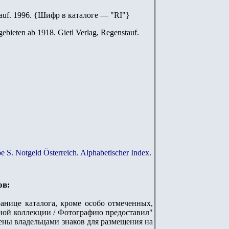
auf. 1996.
{
Шифр в каталоге — "
RI
"
}
ebieten ab 1918. Gietl Verlag, Regenstauf.
e S. Notgeld Österreich. Alphabetischer Index.
ов:
анице каталога, кроме особо отмеченных,
ной коллекции / Фотографию предоставил"
лены владельцами знаков для размещения на