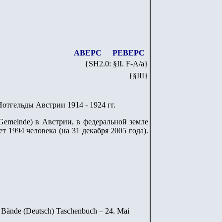
АВЕРС
РЕВЕРС
{SH
2
.
0
: §II. F-A/
a
}
{§III}
 Нотгельды Австрии 1914 - 1924 гг.
 Gemeinde) в Австрии, в федеральной земле
 1994 человека (на 31 декабря 2005 года).
2 Bände (Deutsch) Taschenbuch – 24. Mai