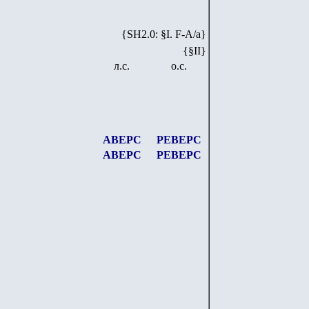
{SH2.0: §I. F-А/а}
{§II}
л.с.
о.с.
АВЕРС
РЕВЕРС
АВЕРС
РЕВЕРС