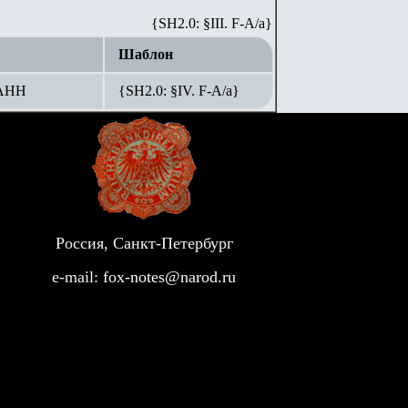
{SH2.0: §III. F-A/а}
Шаблон
 АНН
{SH2.0: §IV. F-А/а}
Россия, Санкт-Петербург
e-mail:
fox-notes@narod.ru