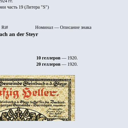
924 гг.
рии часть
19
(Литера "
S")
R
i
#
Номинал
—
Описание знака
ach an der Steyr
10 геллеров
— 1920
.
20 геллеров
— 1920
.