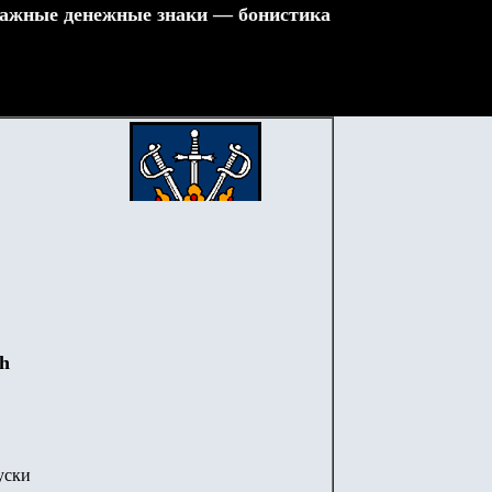
ажные денежные знаки — бонистика
ch
уски