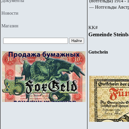
Документы
(нотгельды) 1914 - 1
— Нотгельды Авст
Новости
Магазин
KK
#
Gemeinde Steinb
Gutschein