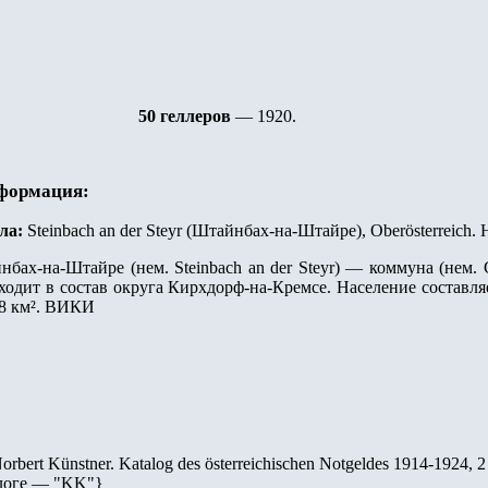
50 геллеров
— 1920
.
нформация:
ла:
Steinbach an der Steyr (Штайнбах-на-Штайре), Oberösterreich.
нбах-на-Штайре (нем. Steinbach an der Steyr) — коммуна (нем.
одит в состав округа Кирхдорф-на-Кремсе. Население составляет
28 км². ВИКИ
orbert Künstner. Katalog des österreichischen Notgeldes 1914-1924, 
логе — "
KK
"
}