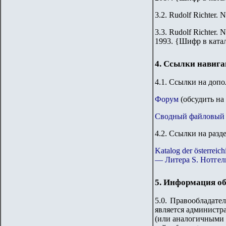
3.2.
Rudolf Richter. N
3.3.
Rudolf Richter. N
1993.
{
Шифр в ката
4. Ссылки навиг
4.1. Ссылки на доп
Форум
(обсудить на
Сводный файловый 
4.2. Ссылки на разд
Katalog der österre
— Литера S. Нотгел
5. Информация об
5.0. Правообладате
является администр
(или аналогичными 