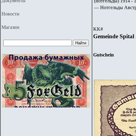
Документы
(нотгельды) 1914 - 1
— Нотгельды Авст
Новости
Магазин
KK
#
Gemeinde Spital
Gutschein