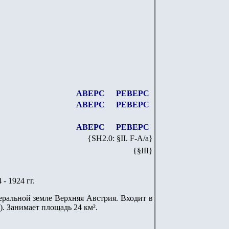
АВЕРС
РЕВЕРС
АВЕРС
РЕВЕРС
АВЕРС
РЕВЕРС
{SH
2
.
0
: §II. F-A/
a
}
{§III}
- 1924 гг.
еральной земле Верхняя Австрия. Входит в
). Занимает площадь 24 км².