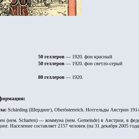
50 геллеров
— 1920
.
фон красный
50 геллеров
— 1920
.
фон светло-серый
80 геллеров
— 1920
.
нформация:
ла:
Schärding (Шердинг), Oberösterreich. Нотгельды Австрии 1914 
н (нем. Scharten) — коммуна (нем. Gemeinde) в Австрии, в фед
инг. Население составляет 2157 человек (на 31 декабря 2005 года