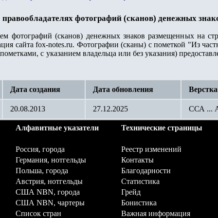
 правообладателях фотографий (сканов) денежных знак
лем фотографий (сканов) денежных знаков размещенных на стр
ация сайта
fox-notes.ru.
Фотографии (сканы) с пометкой "Из част
пометками, с указанием владельца или без указания) предостав
Дата создания
Дата обновления
Верстка
20.08.2013
27.12.2025
ССА ...
Алфавитные указатели
Технические страницы
Россия, города
Реестр изменений
Германия, нотгельды
Контакты
Польша, города
Благодарности
Австрия, нотгельды
Статистика
США NBN, города
Грейд
США NBN, чартеры
Бонистика
Список стран
Важная информация