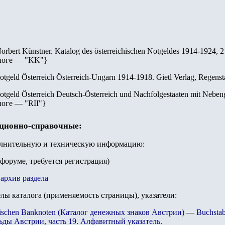
orbert Künstner. Katalog des österreichischen Notgeldes 1914-1924, 
логе — "
KK
"
}
otgeld Österreich Österreich-Ungarn 1914-1918. Gietl Verlag, Regenst
otgeld Österreich Deutsch-Österreich und Nachfolgestaaten mit Nebeng
логе — "
RII
"
}
ационно-справочные:
олнительную и техническую информацию:
 форуме, требуется регистрация)
архив раздела
елы каталога (применяемость страницы), указатели:
ichischen Banknoten (Каталог денежных знаков Австрии)
—
Buchstab
ьды Австрии, часть 19. Алфавитный указатель.