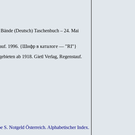
2 Bände (Deutsch) Taschenbuch – 24. Mai
auf. 1996.
{
Шифр в каталоге — "
RI
"
}
ebieten ab 1918. Gietl Verlag, Regenstauf.
e S. Notgeld Österreich. Alphabetischer Index.