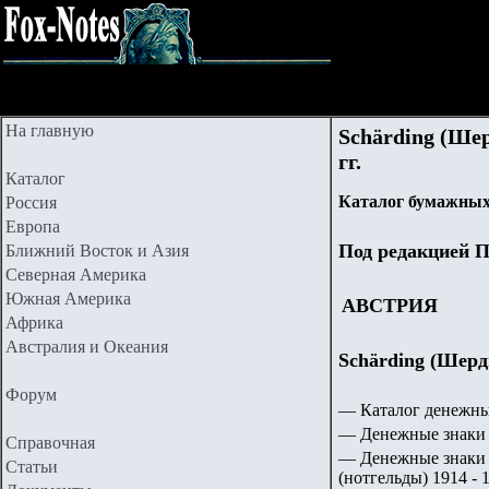
На главную
Schärding (Шер
гг.
Каталог
Каталог бумажных
Россия
Европа
Под редакцией П
Ближний Восток и Азия
Северная Америка
Южная Америка
АВСТРИЯ
Африка
Австралия и Океания
Schärding (Шерди
Форум
— Каталог денежны
— Денежные знаки 
Справочная
— Денежные знаки 
Статьи
(нотгельды) 1914 - 1