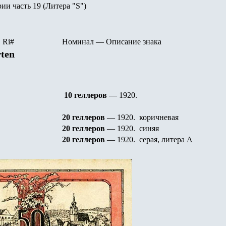
рии часть
19
(Литера "
S")
R
i
#
Номинал
—
Описание знака
ten
10 геллеров
— 1920
.
20 геллеров
— 1920
.
коричневая
20 геллеров
— 1920
.
синяя
20 геллеров
— 1920
.
серая, литера А