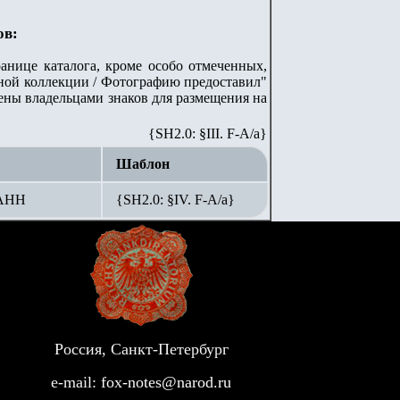
ов:
анице каталога, кроме особо отмеченных,
ной коллекции / Фотографию предоставил"
лены владельцами знаков для размещения на
{SH2.0: §III. F-A/а}
Шаблон
 АНН
{SH2.0: §IV. F-А/а}
Россия, Санкт-Петербург
e-mail:
fox-notes@narod.ru