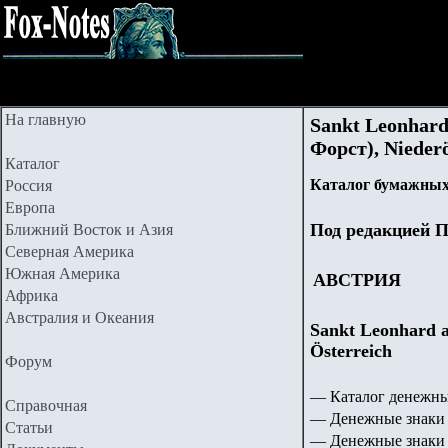
На главную
Sankt Leonhar
Форст), Nieder
Каталог
Каталог бумажных
Россия
Европа
Под редакцией П
Ближний Восток и Азия
Северная Америка
Южная Америка
АВСТРИЯ
Африка
Австралия и Океания
Sankt Leonhard a
Österreich
Форум
— Каталог денежны
Справочная
— Денежные знаки 
Статьи
— Денежные знаки 