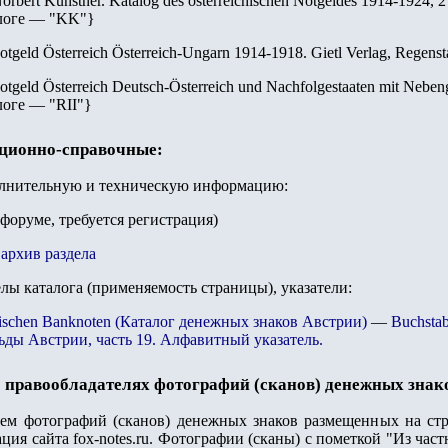
orbert Künstner. Katalog des österreichischen Notgeldes 1914-1924, 
логе — "
KK
"
}
otgeld Österreich Österreich-Ungarn 1914-1918. Gietl Verlag, Regenst
otgeld Österreich Deutsch-Österreich und Nachfolgestaaten mit Nebeng
логе — "
RII
"
}
ационно-справочные:
олнительную и техническую информацию:
 форуме, требуется регистрация)
архив раздела
елы каталога (применяемость страницы), указатели:
ichischen Banknoten (Каталог денежных знаков Австрии)
—
Buchstab
ьды Австрии, часть 19. Алфавитный указатель.
 правообладателях фотографий (сканов) денежных знак
лем фотографий (сканов) денежных знаков размещенных на стр
ация сайта
fox-notes.ru.
Фотографии (сканы) с пометкой "Из част