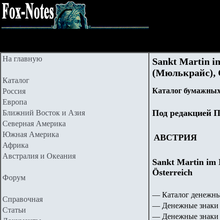
На главную
Sankt Martin 
(Мюлькрайс), O
Каталог
Каталог бумажных
Россия
Европа
Под редакцией П
Ближний Восток и Азия
Северная Америка
Южная Америка
АВСТРИЯ
Африка
Австралия и Океания
Sankt Martin im
Österreich
Форум
— Каталог денежны
Справочная
— Денежные знаки 
Статьи
— Денежные знаки 