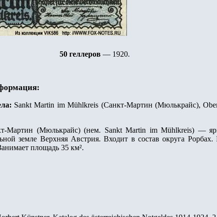
50 геллеров
— 1920
.
нформация:
ла:
Sankt Martin im Mühlkreis (Санкт-Мартин (Мюлькрайс), Ober
т-Мартин (Мюлькрайс) (нем. Sankt Martin im Mühlkreis) — яр
ьной земле Верхняя Австрия. Входит в состав округа Рорбах. 
 Занимает площадь 35 км².