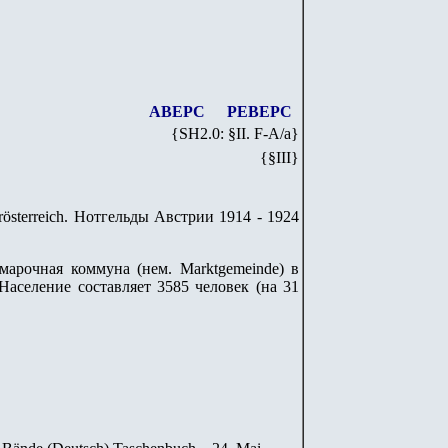
АВЕРС
РЕВЕРС
{SH
2
.
0
: §II. F-A/
a
}
{§III}
österreich. Нотгельды Австрии 1914 - 1924
марочная коммуна (нем. Marktgemeinde) в
Население составляет 3585 человек (на 31