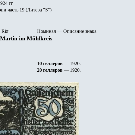
924 гг.
рии часть
19
(Литера "
S")
R
i
#
Номинал
—
Описание знака
Martin im Mühlkreis
10 геллеров
— 1920
.
20 геллеров
— 1920
.