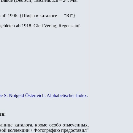
2 Bände (Deutsch) Taschenbuch – 24. Mai
auf. 1996.
{
Шифр в каталоге — "
RI
"
}
ebieten ab 1918. Gietl Verlag, Regenstauf.
e S. Notgeld Österreich. Alphabetischer Index.
ов:
анице каталога, кроме особо отмеченных,
ной коллекции / Фотографию предоставил"