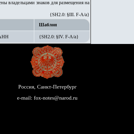
лены владельцами знаков для размещения на
{SH2.0: §III. F-A/а}
Шаблон
 АНН
{SH2.0: §IV. F-А/а}
Россия, Санкт-Петербург
e-mail:
fox-notes@narod.ru