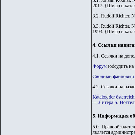
3.1. Johann Kodnar, N
2017.
{
Шифр в ката
3.2.
Rudolf Richter. N
3.3.
Rudolf Richter. N
1993.
{
Шифр в ката
4. Ссылки навиг
4.1. Ссылки на доп
Форум
(обсудить на
Сводный файловый 
4.2. Ссылки на разд
Katalog der österre
— Литера S. Нотгел
5. Информация об
5.0. Правообладате
является администр