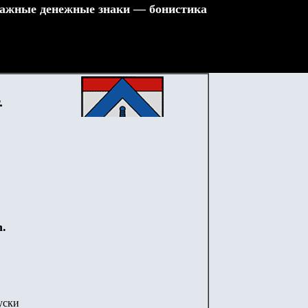
ажные денежные знаки — бонистика
.
h.
уски