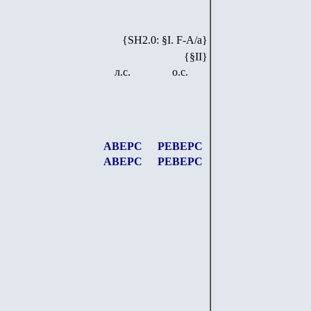
{SH2.0: §I. F-А/а}
{§II}
л.с.
о.с.
АВЕРС
РЕВЕРС
АВЕРС
РЕВЕРС