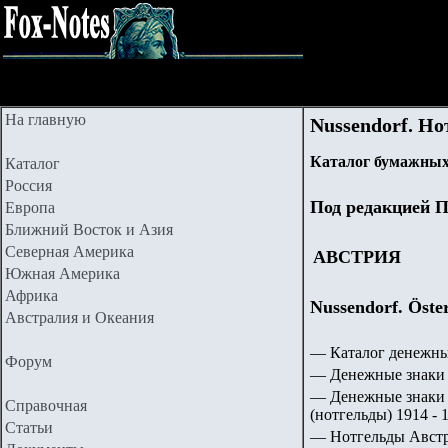
На главную
Nussendorf. Но
Каталог бумажных
Каталог
Россия
Под редакцией П
Европа
Ближний Восток и Азия
Северная Америка
АВСТРИЯ
Южная Америка
Африка
Nussendorf. Öste
Австралия и Океания
— Каталог денежны
Форум
— Денежные знаки 
— Денежные знаки 
Справочная
(нотгельды) 1914 - 1
Статьи
— Нотгельды Австри