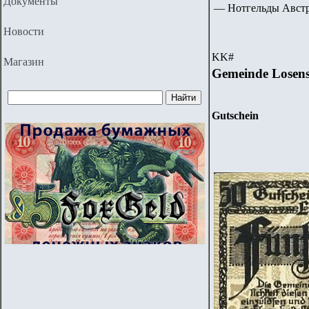
Документы
— Нотгельды Австри
Новости
KK
#
Магазин
Gemeinde Losens
Gutschein