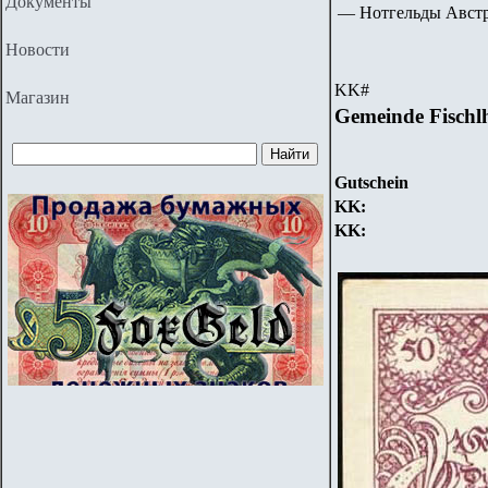
Документы
— Нотгельды Авст
Новости
KK
#
Магазин
Gemeinde Fisch
Gutschein
KK
:
KK
: