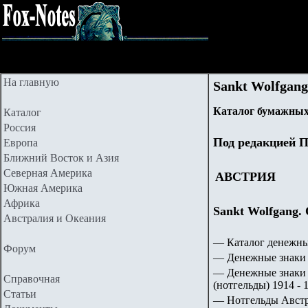
На главную
Sankt Wolfgang
Каталог бумажных
Каталог
Россия
Под редакцией П
Европа
Ближний Восток и Азия
Северная Америка
АВСТРИЯ
Южная Америка
Африка
Sankt Wolfgang. 
Австралия и Океания
— Каталог денежны
Форум
— Денежные знаки 
— Денежные знаки 
Справочная
(нотгельды) 1914 - 1
Статьи
— Нотгельды Авст