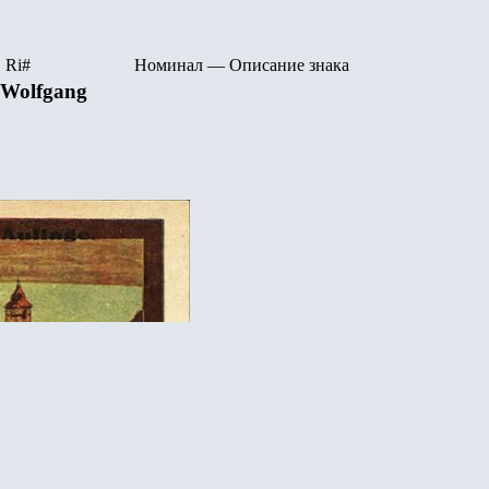
R
i
#
Номинал
—
Описание знака
 Wolfgang