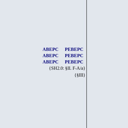
АВЕРС
РЕВЕРС
АВЕРС
РЕВЕРС
АВЕРС
РЕВЕРС
{SH
2
.
0
: §II. F-A/
a
}
{§III}