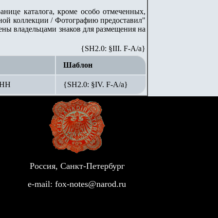
анице каталога, кроме особо отмеченных,
ной коллекции / Фотографию предоставил"
лены владельцами знаков для размещения на
{SH2.0: §III. F-A/а}
Шаблон
АНН
{SH2.0: §IV. F-А/а}
Россия, Санкт-Петербург
e-mail:
fox-notes@narod.ru