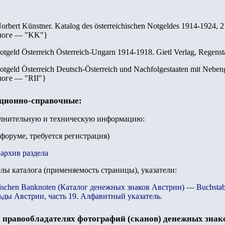
orbert Künstner. Katalog des österreichischen Notgeldes 1914-1924, 
логе — "
KK
"
}
otgeld Österreich Österreich-Ungarn 1914-1918. Gietl Verlag, Regenst
otgeld Österreich Deutsch-Österreich und Nachfolgestaaten mit Nebeng
логе — "
RII
"
}
ационно-справочные:
олнительную и техническую информацию:
 форуме, требуется регистрация)
архив раздела
елы каталога (применяемость страницы), указатели:
ichischen Banknoten (Каталог денежных знаков Австрии)
—
Buchstab
ьды Австрии, часть 19. Алфавитный указатель.
 правообладателях фотографий (сканов) денежных знак