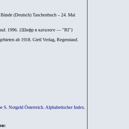
2 Bände (Deutsch) Taschenbuch – 24. Mai
auf. 1996.
{
Шифр в каталоге — "
RI
"
}
ebieten ab 1918. Gietl Verlag, Regenstauf.
e S. Notgeld Österreich. Alphabetischer Index.
ов: