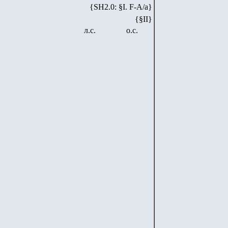
{SH2.0: §I. F-А/а}
{§II}
л.с.
о.с.