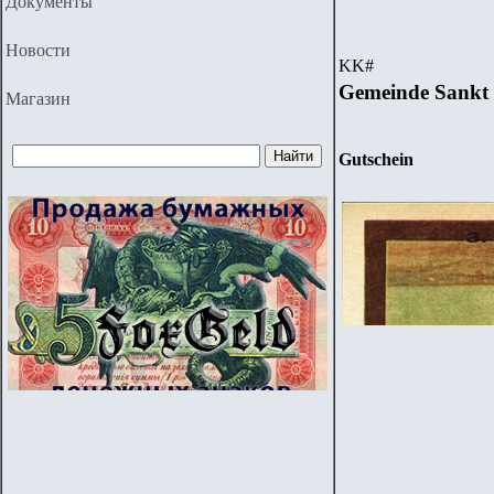
Документы
Новости
KK
#
G
emeinde Sankt
Магазин
Gutschein