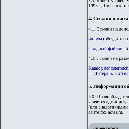
3.3.
Rudolf Richter. N
1993.
{
Шифр в ката
4. Ссылки навиг
4.1. Ссылки на доп
Форум
(обсудить на
Сводный файловый 
4.2. Ссылки на разд
Katalog der österre
— Литера S. Нотгел
5. Информация об
5.0. Правообладате
является администр
(или аналогичными 
сайте
fox-notes.ru.
Директория