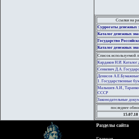
Ссылки на ра
Суррогаты денежных з
Каталог денежных зн
Государство Российск
Каталог денежных зна
Список используемой 
Кардаков Н.И. Каталог 
Сенкевич Д.А. Госуда
Денисов А.Е.Бумажные 
1. Государственные бу
Малышев А.И., Таранко
СССР
Законодательные докум
последнее обно
15.07.18
Разделы сайта
Главная