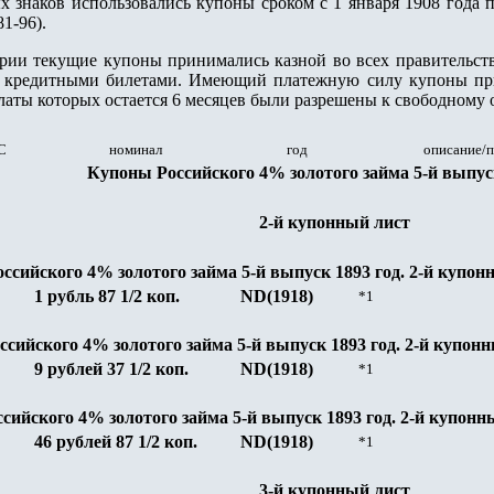
х знаков использовались купоны сроком с 1 января 1908 года 
1-96).
ии текущие купоны принимались казной во всех правительств
с кредитными билетами. Имеющий платежную силу купоны пр
латы которых остается 6 месяцев были разрешены к свободному 
С
номинал
год
описание/
Купоны Российского 4% золотого займа 5-й выпус
2-й купонный лист
оссийского 4% золотого займа 5-й выпуск 1893 год
. 2-й купон
1 рубль 87 1/2 коп.
ND(1918)
*1
ссийского 4% золотого займа 5-й выпуск 1893 год
. 2-й купонн
9 рублей 37 1/2 коп.
ND(1918)
*1
ссийского 4% золотого займа 5-й выпуск 1893 год
. 2-й купонн
46 рублей 87 1/2 коп.
ND(1918)
*1
3-й купонный лист