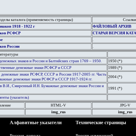
зделы каталога (применяемость страницы)
Ссылки
наков 1918 - 1922 г
ФАЙЛОВЫЙ АРХИВ
аков РСФСР
СТАРАЯ ВЕРСИЯ КАТ
ое
.
ков России
.
литературы
денежных знаков и России и Балтийских стран 1769 – 1950.
1950 (*)
рственные денежные знаки РСФСР и СССР
1989 (*)
денежные знаки РСФСР, СССР и России 1917-2005 гг. Часть
2004 (*)
мажные денежные знаки РСФСР и СССР 1917-1924 гг.
в В.И., Смиренный И.Н. Бумажные денежные знаки России и
19
91
(*)
енты (указатель)
вление
HTML
-V
JPG
-V
img_rus
img_rus
Алфавитные указатели
Технические страницы
Россия, города
Реестр изменений