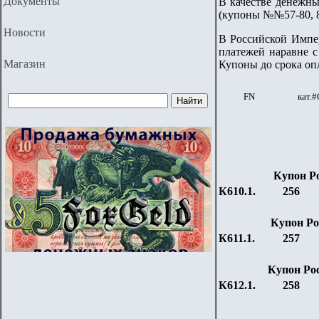
Документы
В качестве денежны
(купоны
№№57-80, 8
Новости
В Российской Импер
платежей наравне 
Магазин
Купоны до срока оп
FN
кат.#
Купон
Р
К610.1.
256
Купон
Ро
К611.1.
257
Купон
Ро
К612.1.
258