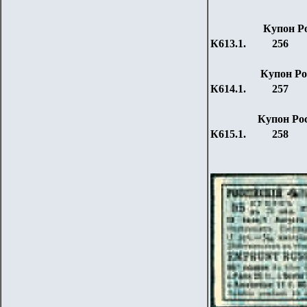
Купон
Р
К613.1.
256
Купон
Ро
К614.1.
257
Купон
Ро
К615.1.
258