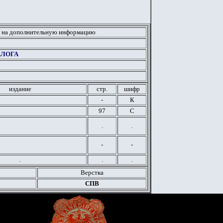
 на дополнительную информацию
АЛОГА
издание
стр.
шифр
-
К
97
С
.
.
-
-
.
.
.
Верстка
СПВ