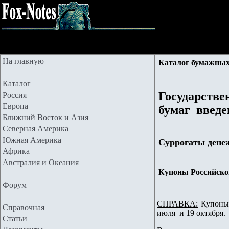
На главную
Каталог бумажных
Каталог
Государств
Россия
Европа
бумаг введе
Ближний Восток и Азия
Северная Америка
Южная Америка
Суррогаты денеж
Африка
Австралия и Океания
Купоны Российског
Форум
СПРАВКА:
Купоны 
Справочная
июля
и 1
9 октября
.
Статьи