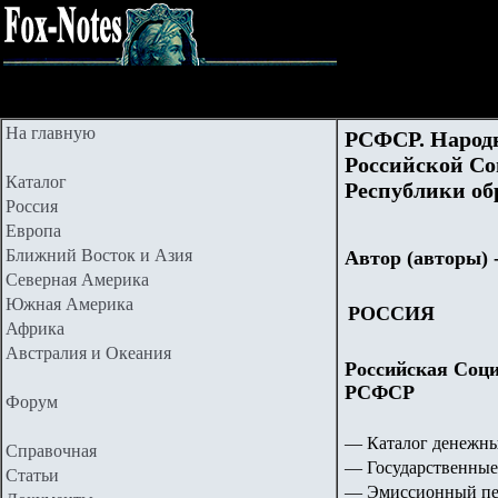
На главную
РСФСР. Народн
Российской Со
Каталог
Республики обр
Россия
Европа
Ближний Восток и Азия
Автор (авторы) 
Северная Америка
Южная Америка
РОССИЯ
Африка
Австралия и Океания
Российская Соци
РСФСР
Форум
— Каталог денежны
Справочная
— Государственные
Статьи
— Эмиссионный пер