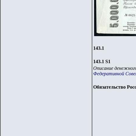
14
3
.1
14
3
.
1 S1
Описание денежного
Федеративной Совет
Обязательство Рос