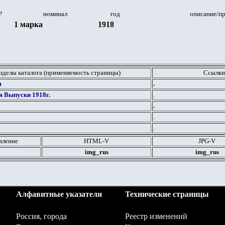
Р
номинал
год
описание/п
1 марка
1918
зделы каталога (применяемость страницы)
Ссылки
м
.
 Выпуски 1918г.
.
.
.
.
вление
HTML
-V
JPG
-V
img_rus
img_rus
Алфавитные указатели
Технические страницы
Россия, города
Реестр изменений