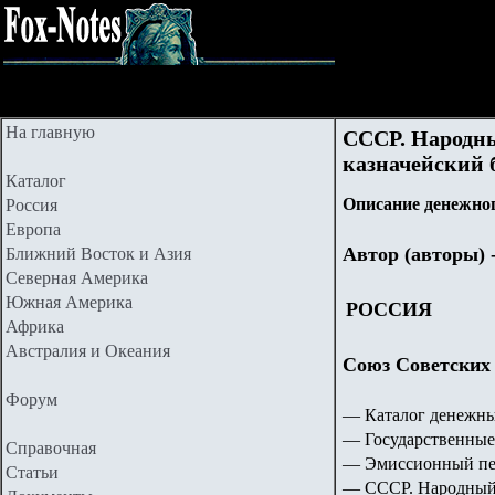
На главную
СССР. Народны
казначейский б
Каталог
Описание денежног
Россия
Европа
Автор (авторы) 
Ближний Восток и Азия
Северная Америка
Южная Америка
РОССИЯ
Африка
Австралия и Океания
Союз Советских
Форум
— Каталог денежны
— Государственные
Справочная
— Эмиссионный пери
Статьи
— СССР. Народный 