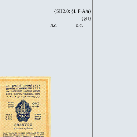
{SH2.0: §I. F-А/а}
{§II}
л.с.
о.с.