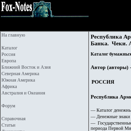
На главную
Республика Ар
Банка. Чеки. А
Каталог
Каталог бумажных
Россия
Европа
Автор (авторы) 
Ближний Восток и Азия
Северная Америка
Южная Америка
РОССИЯ
Африка
Австралия и Океания
Республика А
Форум
— Каталог денежны
— Денежные знаки 
Справочная
— Государственные
Статьи
периода Первой Ми