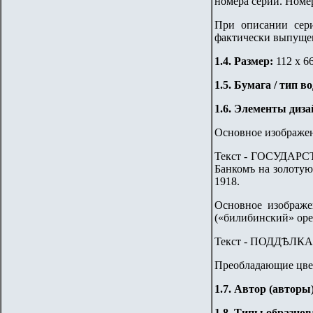
номера серии. Номе
При описании сери
фактически выпуще
1.
4
. Размер:
112 х 6
1.
5
. Бумага / тип в
1
.6. Элементы диза
Основное изображен
Текст - ГОСУДАР
Банкомъ на золотую
1918.
Основное изображе
(«билибинский» орел
Текст - ПОДДѢЛ
Преобладающие цвета
1
.7. Автор (авторы
1.8.
Типы образцов