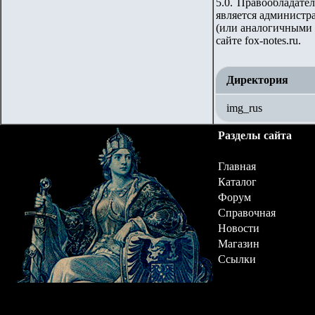
5.0. Правообладате
является администра
(или аналогичными 
сайте fox-notes.ru.
Директория
img_rus
Разделы сайта
Главная
Каталог
Форум
Справочная
Новости
Магазин
Ссылки