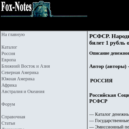
На главную
РСФСР. Народ
билет 1 рубль о
Каталог
Описание денежног
Россия
Европа
Автор (авторы) 
Ближний Восток и Азия
Северная Америка
Южная Америка
РОССИЯ
Африка
Австралия и Океания
Российская Соци
РСФСР
Форум
— Каталог денежны
Справочная
— Государственные
Статьи
— Эмиссионный пер