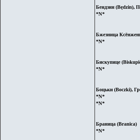
Бендзин (Będzin), 
*N*
Бжезница Ксёнженца
*N*
Бискупице (Biskupi
*N*
Боцьки (Boczki), Г
*N*
*N*
Браница (Branica)
*N*