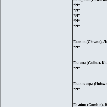
*N*
*N*
*N*
*N*
*N*
Гловно (Głowno), Л
*N*
Голина (Golina), К
*N*
Головчицы (Hołowc
*N*
Гомбин (Gombin), 