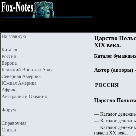
На главную
Царство Польс
XIX века.
Каталог
Каталог бумажных 
Россия
Европа
Автор (авторы) 
Ближний Восток и Азия
Северная Америка
Южная Америка
РОССИЯ
Африка
Австралия и Океания
Царство Польское
Форум
—
Каталог денежны
—
Каталог денежн
Справочная
— Каталог денежных
Статьи
начала ХХ века.