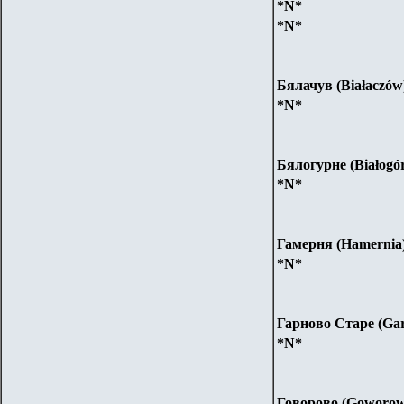
*N*
*N*
Бялачув (Białaczów
*N*
Бялогурне (Białogó
*N*
Гамерня (Hamernia
*N*
Гарново Старе (Gar
*N*
Говорово (Goworow