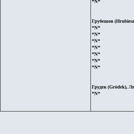
*N*
Грубешов
(Hrubies
*N*
*N*
*N*
*N*
*N*
*N*
*N*
Грудек (Gródek), 
*N*