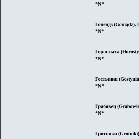
*N*
Гонёндз (Goniądz),
*N*
Горостыта (Horosty
*N*
Гостынин (Gostyni
*N*
Грабовец (Grabowi
*N*
Гротники (Grotniki