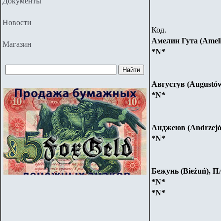
Документы
Новости
Код.
Амелин Гута (Ameli
Магазин
*N*
Августув (Augustó
*N*
Анджеюв (Andrzej
*N*
Бежунь (Bieżuń), П
*N*
*N*