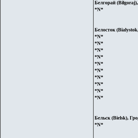
Белгорай (Biłgoraj
*N*
Белосток (Bialystok
*N*
*N*
*N*
*N*
*N*
*N*
*N*
*N*
*N*
*N*
Бельск (Bielsk), Гр
*N*