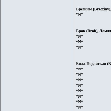
Брезины (Brzeziny)
*N*
Брок (Brok), Ломж
*N*
*N*
*N*
Бяла-Подляская (Bi
*N*
*N*
*N*
*N*
*N*
*N*
*N*
*N*