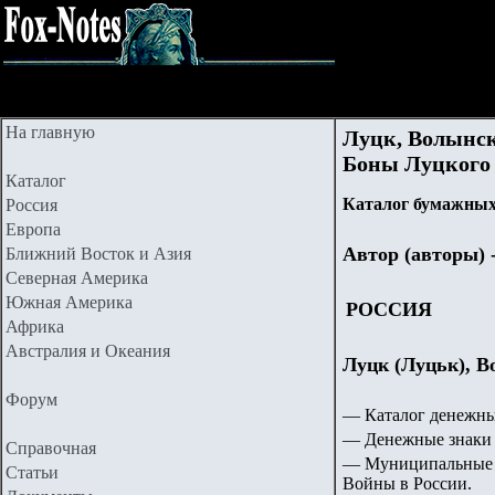
На главную
Луцк, Волынск
Боны Луцкого 
Каталог
Каталог бумажных
Россия
Европа
Автор (авторы) 
Ближний Восток и Азия
Северная Америка
Южная Америка
РОССИЯ
Африка
Австралия и Океания
Луцк (Луцьк), 
Форум
— Каталог денежны
— Денежные знаки 
Справочная
— Муниципальные 
Статьи
Войны в России.