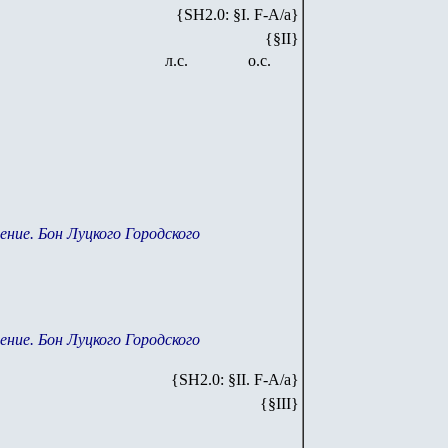
{SH2.0: §I. F-А/а}
{§II}
л.с.
о.с.
ение. Бон Луцкого Городского
ение. Бон Луцкого Городского
{SH
2
.
0
: §II. F-A/
a
}
{§III}