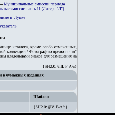
—
Муниципальные эмиссии периода
ные эмиссии часть 11 (Литера "Л"
)
нные в Луцке
указатель.
ов:
анице каталога, кроме особо отмеченных,
стной коллекции / Фотографию предоставил"
лены владельцами знаков для размещения на
{SH2.0: §III. F-A/а}
и в бумажных изданиях
Шаблон
{SH2.0: §IV. F-А/а}