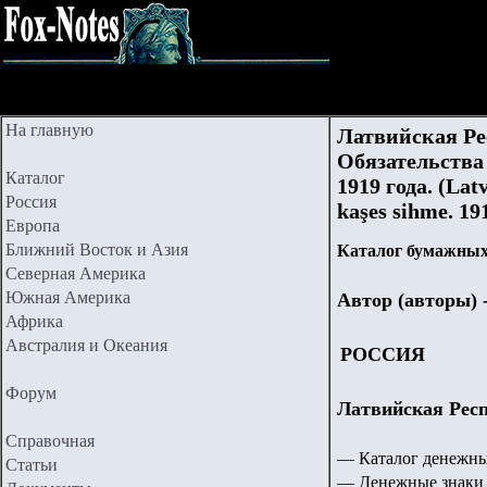
На главную
Латвийская Ре
Обязательства
Каталог
1919 года. (Lat
Россия
kaşes sihme. 19
Европа
Ближний Восток и Азия
Каталог бумажных
Северная Америка
Южная Америка
Автор (авторы) 
Африка
Австралия и Океания
РОССИЯ
Форум
Латвийская Респу
Справочная
— Каталог денежны
Статьи
— Денежные знаки 