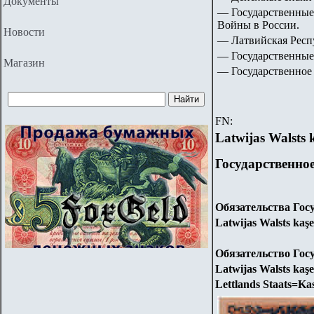
Документы
— Государственные
Войны в России.
Новости
—
Латвийская Респ
—
Государственные
Магазин
—
Государственное 
FN:
Latwijas Walsts 
Государственно
Обязательства Госу
Latwijas Walsts kaşe
Обязательство Госу
Latwijas Walsts kaşe
Lettlands Staats=Ka