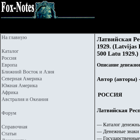
На главную
Латвийская Ре
192
9. (Latvijas
Каталог
500
Latu 192
9
.)
Россия
Европа
Описание денежног
Ближний Восток и Азия
Северная Америка
Автор (авторы) 
Южная Америка
Африка
РОССИЯ
Австралия и Океания
Латвийская Респу
Форум
— Каталог денежны
Справочная
— Денежные знаки 
Статьи
— Государственные