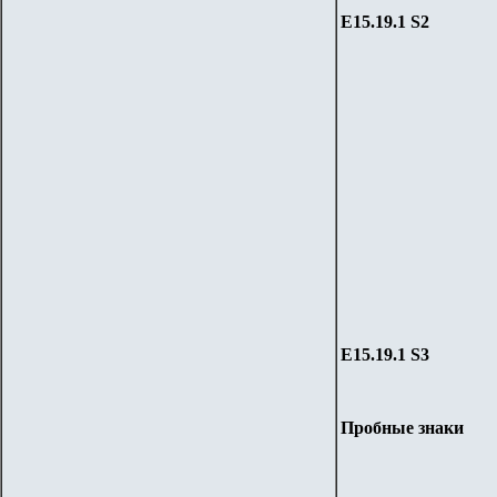
Е15.19
.1 S
2
Е15.19
.1 S
3
Пробные знаки