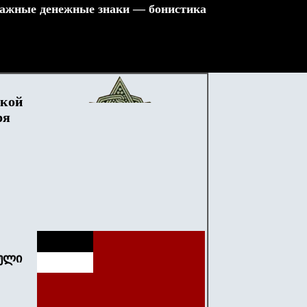
ажные денежные знаки — бонистика
ской
ря
იული