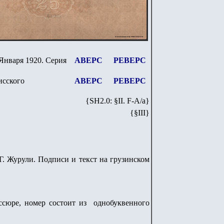
 Января 1920.
Серия
АВЕРС
РЕВЕРС
исского
АВЕРС
РЕВЕРС
{SH
2
.
0
: §II. F-A/
a
}
{§III}
. Журули. Подписи и текст на грузинском
ссюре, номер состоит из однобуквенного