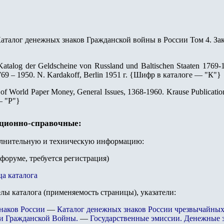
талог денежных знаков Гражданской войны в России Том 4. Закав
atalog der Geldscheine von Russland und Baltischen Staaten 176
9 – 1950. N. Kardakoff, Berlin 1951 г.
{
Шифр в каталоге — "К"
}
 of World Paper Money, General Issues, 1368-1960. Krause Publicatio
— "Р"
}
ационно-справочные:
олнительную и техническую информацию:
 форуме, требуется регистрация)
ца каталога
елы каталога (применяемость страницы), указатели:
наков России
—
Каталог денежных знаков России чрезвычайных
и Гражданской Войны.
—
Государственные эмиссии. Денежные 