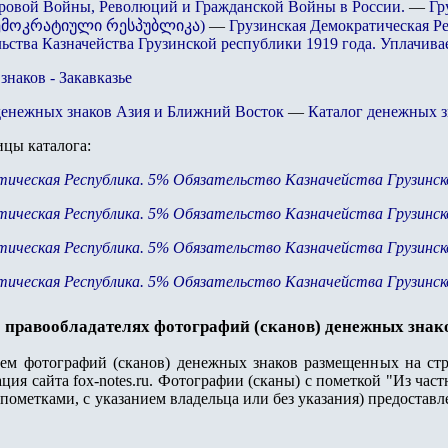
ровой Войны, Революций и Гражданской Войны в России.
—
Гр
მოკრატიული რესპუბლიკა)
—
Грузинская Демократическая Ре
ьства Казначейства Грузинской республики 1919 года. Уплачивае
наков - Закавказье
денежных знаков Азия и Ближний Восток
—
Каталог денежных з
цы каталога
:
тическая Республика. 5% Обязательство Казначейства Грузинской
тическая Республика. 5% Обязательство Казначейства Грузинской
тическая Республика. 5% Обязательство Казначейства Грузинской
тическая Республика. 5% Обязательство Казначейства Грузинской
 правообладателях фотографий (сканов) денежных знак
лем фотографий (сканов) денежных знаков размещенных на стр
ция сайта fox-notes.ru. Фотографии (сканы) с пометкой "Из ча
пометками, с указанием владельца или без указания) предостав