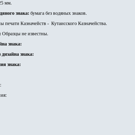
25 мм.
одяного знака:
бумага без водяных знаков.
ны печати Казначейств - Кутаисского Казначейства.
:
Образцы не известны.
йна знака:
) дизайна знака
:
ия знака:
:
ия: