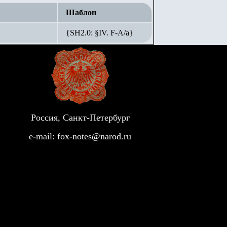
Шаблон
{SH2.0: §IV. F-А/а}
Россия, Санкт-Петербург
e-mail:
fox-notes@narod.ru