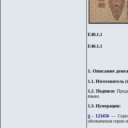
Е
40
.1.1
Е
40
.1.1
1. Описание дене
1.
1
. Изготовитель 
1.
2
. Подписи:
Предс
языке.
1.3. Нумерация:
ე - 123456
— Серий
обозначения серии 