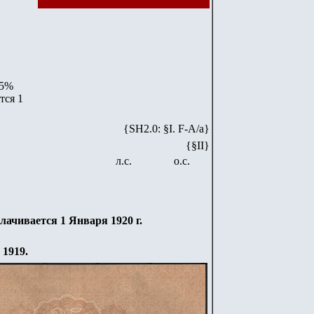
 5%
тся 1
{SH2.0: §I. F-А/а}
{§II}
л.с.
о.с.
лачивается 1 Января 1920 г.
 1919.