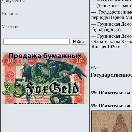
Документы
— Денежные знаки 
— Государственные
Новости
периода Первой Ми
— Грузинская Дем
Магазин
რესპუბლიკა)
— Грузинская Демок
Обязательства Казн
Января 1920 г.
FN:
Государственно
5% Обязательства К
5% Обязательство К