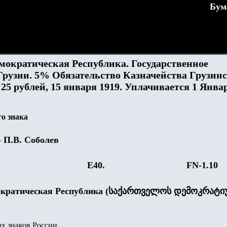
Бум
мократическая Республика. Государственное
Грузии. 5% Обязательство Казначейства Грузин
25 рублей, 15 января 1919. Уплачивается 1 Янва
о знака
- П.В. Соболев
Е4
0
.
FN-1.
10
ократическая Республика (საქართველოს დემოკრატ
х знаков России