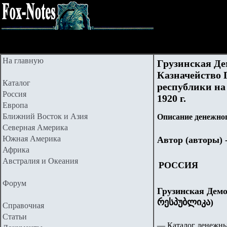
На главную
Грузинская Де
Казначейство 
Каталог
республики на 
Россия
1920 г.
Европа
Ближний Восток и Азия
Описание денежног
Северная Америка
Южная Америка
Автор (авторы) 
Африка
Австралия и Океания
РОССИЯ
Форум
Грузинская Дем
რესპუბლიკა)
Справочная
Статьи
— Каталог денежны