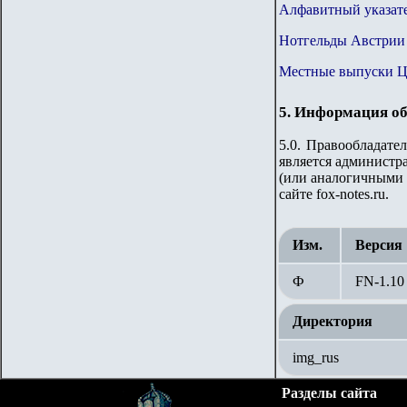
Алфавитный указате
Нотгельды Австрии 
Местные выпуски 
5. Информация об
5.0. Правообладате
является администра
(или аналогичными 
сайте fox-notes.ru.
Изм.
Версия
Ф
FN-1.
10
Директория
img_rus
Разделы сайта