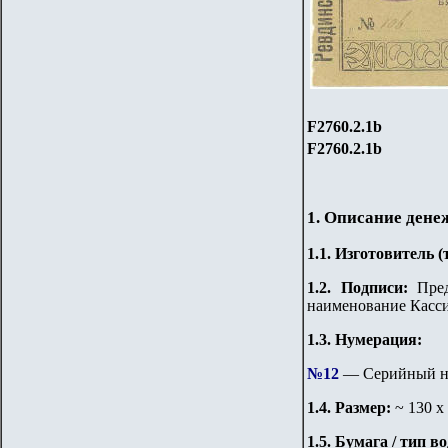
F2760.
2
.1
b
F2760.
2
.1
b
1. Описание дене
1.
1
. Изготовитель 
1.
2
. Подписи:
Пред
наименование Касси
1.3. Нумерация:
№
12
— Серийный но
1.
4
. Размер:
~
130 х
1.
5
. Бумага / тип в