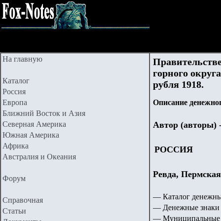
На главную
Правительстве
горного округ
Каталог
рубля 1918.
Россия
Европа
Описание денежног
Ближний Восток и Азия
Северная Америка
Автор (авторы) 
Южная Америка
Африка
РОССИЯ
Австралия и Океания
Ревда, Пермская
Форум
— Каталог денежны
Справочная
— Денежные знаки 
Статьи
— Муниципальные 