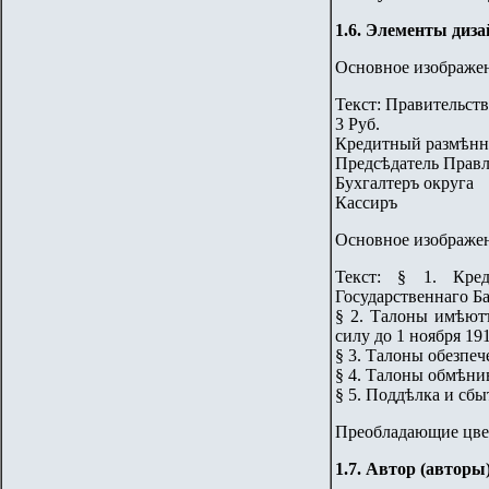
1
.6. Элементы диза
Основное изображени
Текст: Правительств
3 Руб.
Кредитный размѣнн
Предсѣдатель Правл
Бухгалтеръ округа
Кассиръ
Основное изображе
Текст: § 1. Кред
Государственнаго Ба
§ 2. Талоны имѣют
силу до 1 ноября 191
§ 3. Талоны обезпе
§ 4. Талоны обмѣни
§ 5. Поддѣлка и сб
Преобладающие цвет
1
.7. Автор (авторы