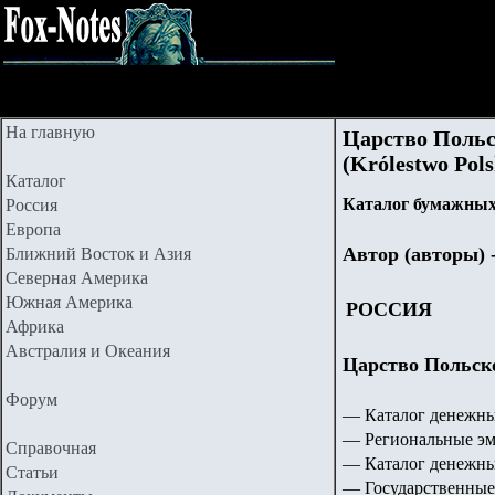
На главную
Царство Польс
(Królestwo Pols
Каталог
Каталог бумажных
Россия
Европа
Автор (авторы) 
Ближний Восток и Азия
Северная Америка
Южная Америка
РОССИЯ
Африка
Австралия и Океания
Царство Польское
Форум
— Каталог денежны
— Региональные эм
Справочная
— Каталог денежны
Статьи
— Государственные