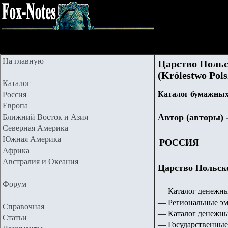
На главную
Царство Польс
(Królestwo Pols
Каталог
Каталог бумажных
Россия
Европа
Автор (авторы) 
Ближний Восток и Азия
Северная Америка
Южная Америка
РОССИЯ
Африка
Австралия и Океания
Царство Польское
Форум
— Каталог денежны
— Региональные эм
Справочная
— Каталог денежны
Статьи
— Государственные