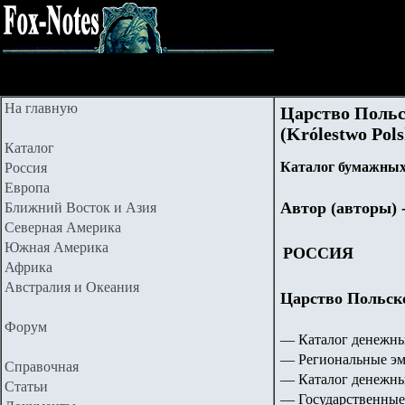
На главную
Царство Польс
(Królestwo Pols
Каталог
Каталог бумажных
Россия
Европа
Автор (авторы) 
Ближний Восток и Азия
Северная Америка
Южная Америка
РОССИЯ
Африка
Австралия и Океания
Царство Польское
Форум
— Каталог денежны
— Региональные эм
Справочная
— Каталог денежны
Статьи
— Государственные