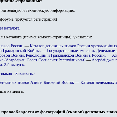
ационно-справочные:
олнительную и техническую информацию:
 форуме, требуется регистрация)
ца каталога
елы каталога (применяемость страницы), указатели:
наков России
—
Каталог денежных знаков России чрезвычайных
и Гражданской Войны.
—
Государственные эмиссии. Денежные 
ровой Войны, Революций и Гражданской Войны в России.
—
Аз
ка (Азәрбајҹан Совет Сосиалист Республикасы)
—
Азербайджанс
а. 2-й выпуск.
наков - Закавказье
денежных знаков Азия и Ближний Восток
—
Каталог денежных 
цы каталога
:
 правообладателях фотографий (сканов) денежных знак