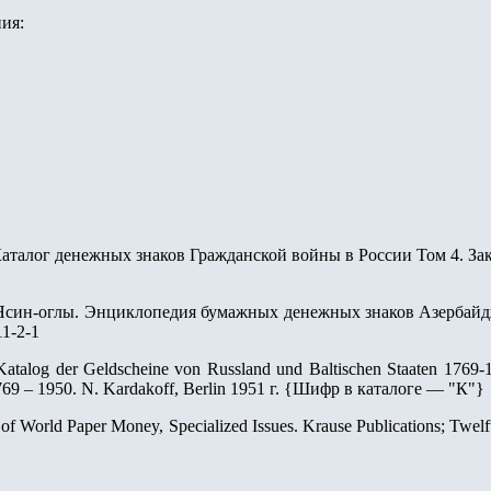
ия:
талог денежных знаков Гражданской войны в России Том 4. Закав
 Ясин-оглы. Энциклопедия бумажных денежных знаков Азербайдж
11-2-1
Katalog der Geldscheine von Russland und Baltischen Staaten 176
9 – 1950. N. Kardakoff, Berlin 1951 г.
{
Шифр в каталоге — "К"
}
 of World Paper Money, Specialized Issues. Krause Publications; Twel