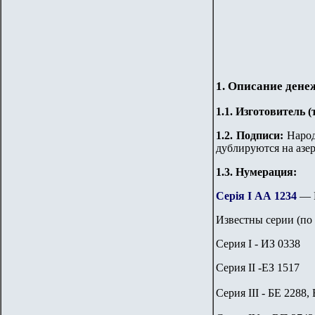
1. Описание дене
1.
1
. Изготовитель 
1.
2
. Подписи:
Народ
дублируются на азе
1.3. Нумерация:
Серiя I АА 1234
—
Известны серии (по
Серия I - ИЗ 0338
Серия II -ЕЗ 1517
Серия III - БЕ 2288,