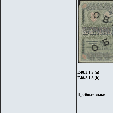
Е48.3.1
S (a)
Е48.3.1
S (b)
Пробные знаки