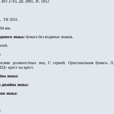
, ВО 2743, ДЕ 2881, ЗС 1812
5, УБ 5031.
04 мм.
одяного знака:
бумага без водяных знаков.
атей.
:
сями должностных лиц. С серией.
Оригинальная бумага. Л.с
Ц» крест на крест.
йна знака:
) дизайна знака
:
ия знака:
: