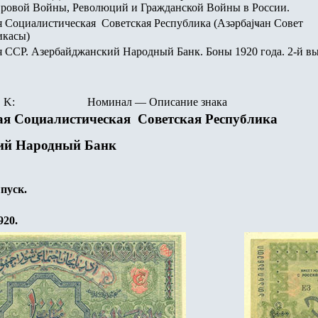
ровой Войны, Революций и Гражданской Войны в России.
 Социалистическая Советская Республика (Азәрбајҹан Совет
икасы)
 ССР. Азербайджанский Народный Банк. Боны 1920 года. 2-й вы
K:
Номинал
—
Описание знака
я Социалистическая Советская Республика
ий Народный Банк
ыпуск.
920.