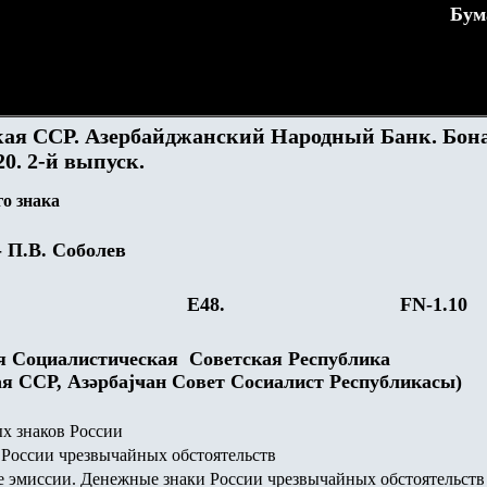
Бум
ая ССР. Азербайджанский Народный Банк. Бон
20. 2-й выпуск.
о знака
- П.В. Соболев
Е4
8
.
FN-1.
10
я Социалистическая Советская Республика
я ССР, Азәрбајҹан Совет Сосиалист Республикасы)
х знаков России
России чрезвычайных обстоятельств
 эмиссии. Денежные знаки России чрезвычайных обстоятельств