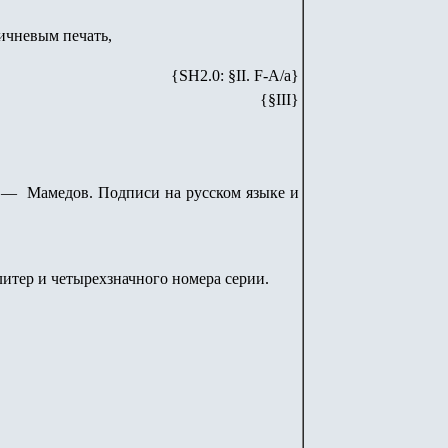
ричневым печать,
{SH
2
.
0
: §II. F-A/
a
}
{§III}
 — Мамедов. Подписи на русском языке и
итер и четырехзначного номера серии.