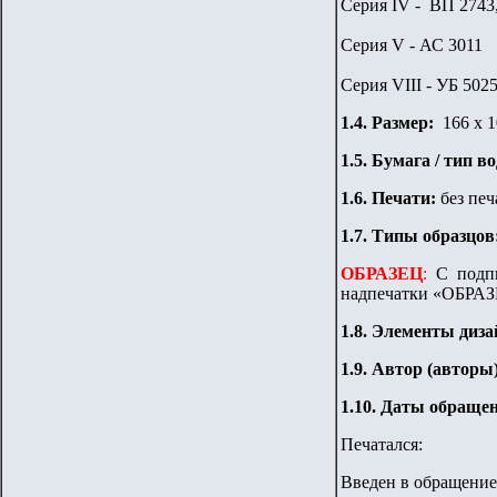
Серия IV - ВП 2743
Серия V - АС 3011
Серия VIII - УБ 502
1.
4
. Размер:
166 х 1
1.
5
. Бумага / тип в
1.6. Печати:
без печ
1.7.
Типы образцов
ОБРАЗЕЦ
:
С подпи
надпечатки «ОБРАЗЕ
1
.8. Элементы диза
1
.9. Автор (авторы
1
.10.
Даты обращен
Печатался:
Введен в обращение