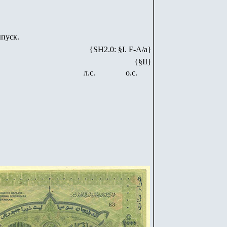
пуск.
{SH2.0: §I. F-А/а}
{§II}
л.с.
о.с.