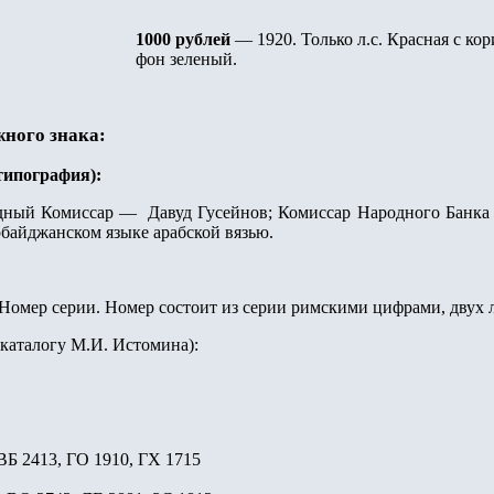
1000 рублей
— 1920. Только л.с. Красная с ко
фон зеленый.
жного знака:
(типография)
:
ный Комиссар — Давуд Гусейнов; Комиссар Народного Банка
рбайджанском языке арабской вязью.
Номер серии.
Номер состоит
из серии римскими цифрами, двух л
 каталогу М.И. Истомина):
 ВБ 2413, ГО 1910, ГХ 1715