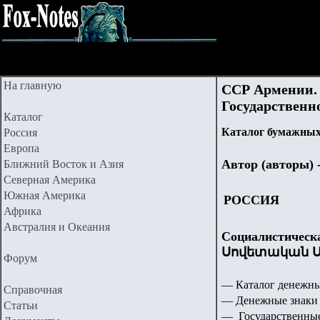
На главную
ССР Армении. 
Государственно
Каталог
Каталог бумажных
Россия
Европа
Автор (авторы) 
Ближний Восток и Азия
Северная Америка
Южная Америка
РОССИЯ
Африка
Австралия и Океания
Социалистическ
Սովետական Ս
Форум
— Каталог денежны
Справочная
— Денежные знаки 
Статьи
— Государственные