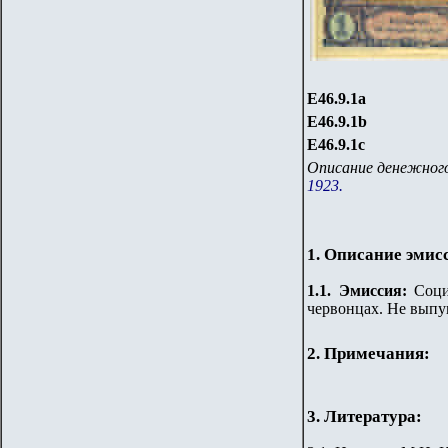
Е46.9.1
a
Е46.9.1
b
Е46.9.1
c
Описание денежного
1923.
1. Описание эмис
1.
1
.
Эмиссия:
Соци
червонцах. Не выпу
2. Примечания:
3. Литература: