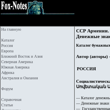
На главную
ССР Армении.
Денежные знак
Каталог
Каталог бумажных
Россия
Европа
Автор (авторы) 
Ближний Восток и Азия
Северная Америка
Южная Америка
РОССИЯ
Африка
Австралия и Океания
Социалистическ
Սովետական Ս
Форум
— Каталог денежны
Справочная
— Денежные знаки 
Статьи
— Государственные