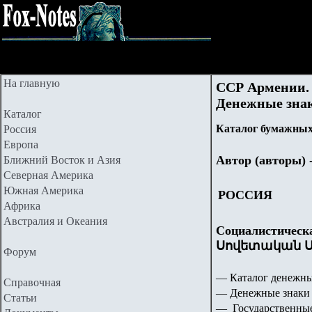
На главную
ССР Армении.
Денежные знак
Каталог
Каталог бумажных
Россия
Европа
Автор (авторы) 
Ближний Восток и Азия
Северная Америка
Южная Америка
РОССИЯ
Африка
Австралия и Океания
Социалистическ
Սովետական Ս
Форум
— Каталог денежны
Справочная
— Денежные знаки 
Статьи
— Государственные