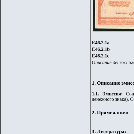
Е46.2.1
a
Е46.2.1
b
Е46.2.1
c
Описание денежного
1. Описание эмис
1.
1
.
Эмиссия:
Соц
денежного знака). С
2. Примечания:
3. Литература: