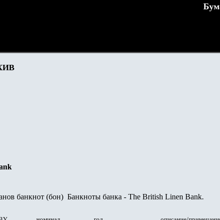
Бум
ХИВ
Bank
нов банкнот (бон) Банкноты банка - The British Linen Bank.
 BY
номинал
год
описание/примечани