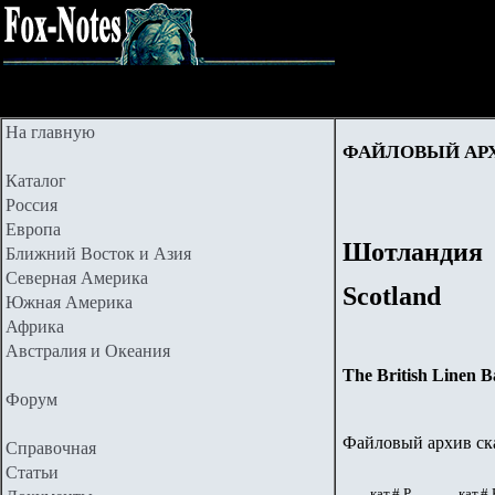
На главную
ФАЙЛОВЫЙ АР
Каталог
Россия
Европа
Шотландия
Ближний Восток и Азия
Северная Америка
Scotland
Южная Америка
Африка
Австралия и Океания
The British Linen 
Форум
Файловый архив ска
Справочная
Статьи
кат.# Р
кат.#