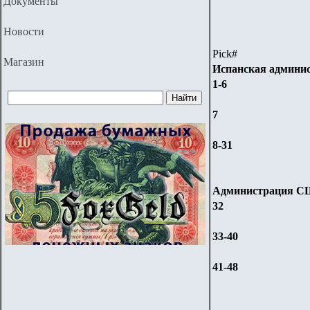
Документы
Новости
Pick#
Магазин
Испанская админи
1-6
7
8-31
Администрация 
32
33-40
41-48