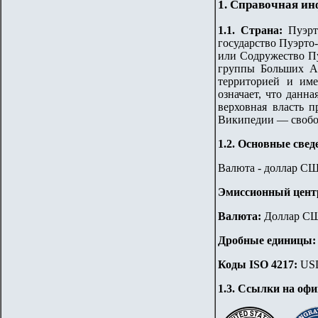
1. Справочная и
1.
1
. Страна
:
Пуэрт
государство Пуэрто-
или Содружество Пу
группы Больших А
территорией и имее
означает, что дан
верховная власть 
Википедии — свобо
1.2. Основные свед
Валюта - доллар С
Эмиссионный цент
Валюта:
Доллар СШ
Дробные единицы
Коды ISO 4217:
USD
1.3. Ссылки на оф