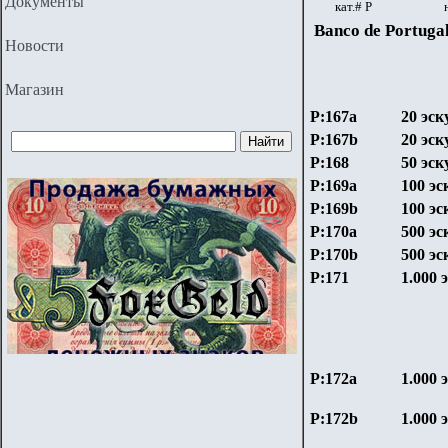
Документы
кат.# Р
Banco de Portuga
Новости
Магазин
P:167a
20 эск
P:167b
20 эск
P:168
50 эск
P:169a
100 эс
P:169b
100 эс
P:170a
500 эс
P:170b
500 эс
P:171
1.000 
P:172a
1.000 
P:172b
1.000 