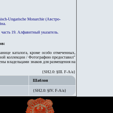
hisch-Ungarische Monarchie (Австро-
йна.
и, часть 19. Алфавитный указатель.
ов:
анице каталога, кроме особо отмеченных,
ной коллекции / Фотографию предоставил"
лены владельцами знаков для размещения на
{SH2.0: §III. F-A/а}
Шаблон
{SH2.0: §IV. F-А/а}