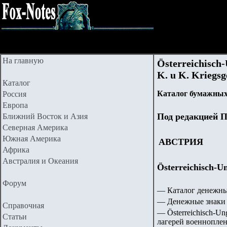
На главную
Österreichisch
K. u K. Kriegs
Каталог
Каталог бумажных
Россия
Европа
Под редакцией П
Ближний Восток и Азия
Северная Америка
Южная Америка
АВСТРИЯ
Африка
Австралия и Океания
Österreichisch-
Форум
— Каталог денежны
— Денежные знаки 
Справочная
—
Österreichisch-U
Статьи
лагерей военнопле