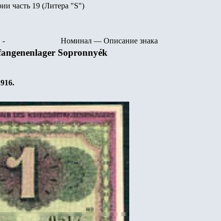
рии часть
19
(Литера "
S
")
-
Номинал
—
Описание знака
efangenenlager Sopronnyék
1916.