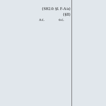
{SH2.0: §I. F-А/а}
{§II}
л.с.
о.с.