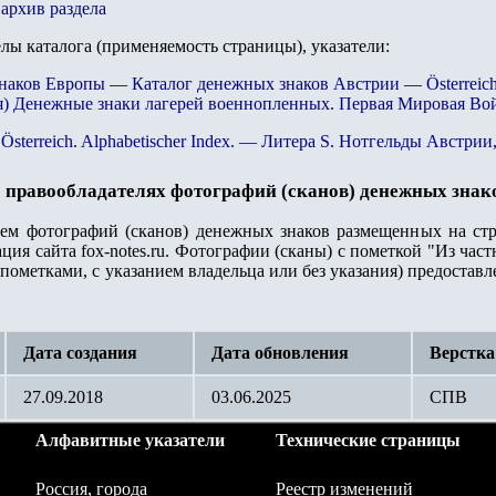
архив раздела
елы каталога (применяемость страницы), указатели:
знаков Европы
—
Каталог денежных знаков Австрии
—
Österreic
) Денежные знаки лагерей военнопленных. Первая Мировая Во
 Österreich. Alphabetischer Index. — Литера S. Нотгельды Австри
 правообладателях фотографий (сканов) денежных знак
лем фотографий (сканов) денежных знаков размещенных на стр
ация сайта
fox-notes.ru.
Фотографии (сканы) с пометкой "Из част
пометками, с указанием владельца или без указания) предостав
Дата создания
Дата обновления
Верстка
27.09.2018
03.06.2025
СПВ
Алфавитные указатели
Технические страницы
Россия, города
Реестр изменений