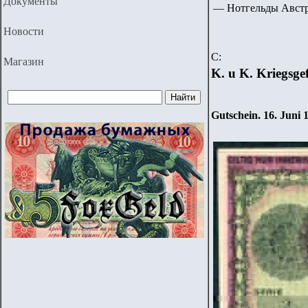
Документы
— Нотгельды Авст
Новости
C
:
Магазин
K. u K. Kriegsg
Gutschein.
16. Juni 