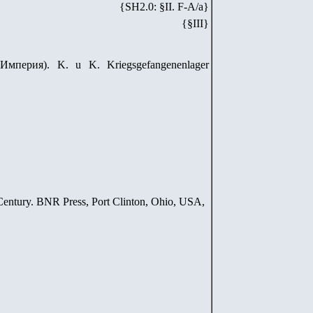
{SH
2
.
0
: §II. F-A/
a
}
{§III}
 Империя). K. u K. Kriegsgefangenenlager
entury. BNR Press, Port Clinton, Ohio, USA,