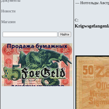
Документы
— Нотгельды Авст
Новости
C
:
Магазин
Krigwsgefangenla