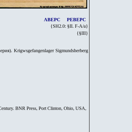
АВЕРС
РЕВЕРС
{SH
2
.
0
: §II. F-A/
a
}
{§III}
ерия). Krigwsgefangenlager Sigmundsherberg
entury. BNR Press, Port Clinton, Ohio, USA,