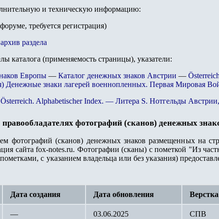
олнительную и техническую информацию:
 форуме, требуется регистрация)
архив раздела
елы каталога (применяемость страницы), указатели:
знаков Европы
—
Каталог денежных знаков Австрии
—
Österreic
) Денежные знаки лагерей военнопленных. Первая Мировая Во
 Österreich. Alphabetischer Index. — Литера S. Нотгельды Австри
 правообладателях фотографий (сканов) денежных знак
лем фотографий (сканов) денежных знаков размещенных на стр
ация сайта
fox-notes.ru.
Фотографии (сканы) с пометкой "Из част
пометками, с указанием владельца или без указания) предостав
Дата создания
Дата обновления
Верстка
—
03.06.2025
СПВ