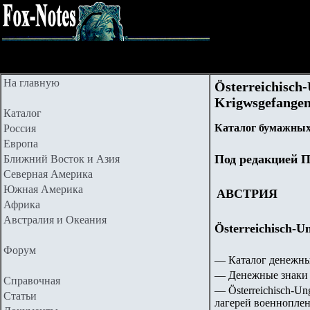
На главную
Österreichisch
Krigwsgefangen
Каталог
Каталог бумажных
Россия
Европа
Под редакцией П
Ближний Восток и Азия
Северная Америка
Южная Америка
АВСТРИЯ
Африка
Австралия и Океания
Österreichisch-
Форум
— Каталог денежны
— Денежные знаки 
Справочная
—
Österreichisch-U
Статьи
лагерей военнопле