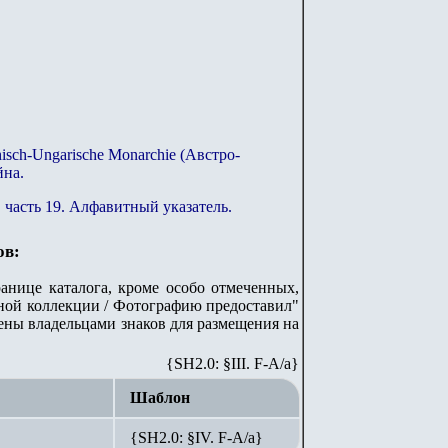
hisch-Ungarische Monarchie (Австро-
йна.
и, часть 19. Алфавитный указатель.
ов:
анице каталога, кроме особо отмеченных,
ной коллекции / Фотографию предоставил"
лены владельцами знаков для размещения на
{SH2.0: §III. F-A/а}
Шаблон
{SH2.0: §IV. F-А/а}