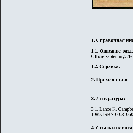
1. Справочная и
1.
1
.
Описание разде
Offiziersabteilung.
1.2. Справка:
2. Примечания:
3. Литература:
3.
1
.
Lance K. Campbel
1989. ISBN 0-931960
4. Ссылки навиг