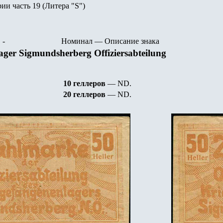
рии часть
19
(Литера "
S
")
-
Номинал
—
Описание знака
ger Sigmundsherberg Offiziersabteilung
1
0 геллеров
—
ND.
20 геллеров
—
ND.