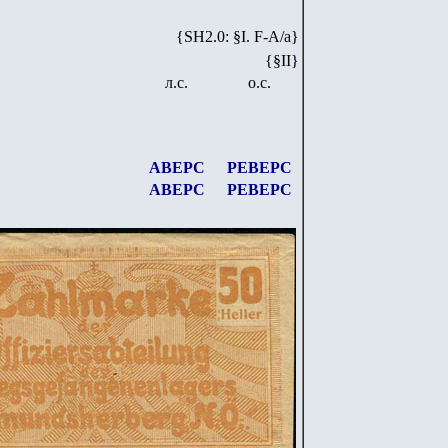
{SH2.0: §I. F-А/а}
{§II}
л.с.
о.с.
АВЕРС
РЕВЕРС
АВЕРС
РЕВЕРС