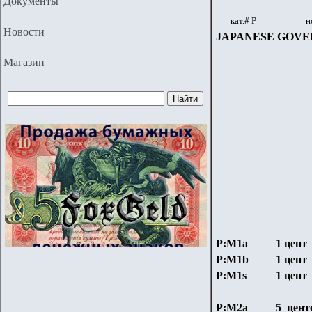
Документы
кат.# Р
н
Новости
JAPANESE GOV
Магазин
P:М1a
1 цент
P:М1b
1 цент
P:М1s
1 цент
P:М2a
5 цент