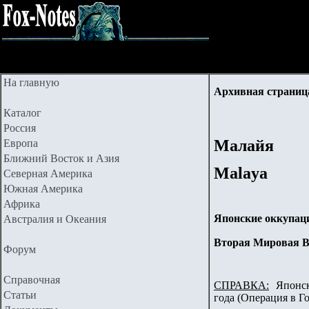
На главную
Архивная страница.
Каталог
Россия
Малайя
Европа
Ближний Восток и Азия
Malaya
Северная Америка
Южная Америка
Африка
Японские оккупац
Австралия и Океания
Вторая Мировая 
Форум
Справочная
СПРАВКА:
Японска
Статьи
года (Операция в Г