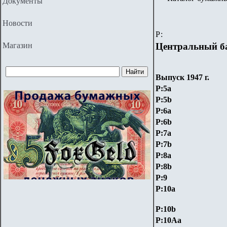
Документы
Новости
Р:
Магазин
Центральный б
Выпуск 1947 г.
P:5a
P:5
b
P:6a
P:6
b
P:7a
P:7
b
P:8а
P:8b
P:9
P:10a
P:10b
P:10Aа