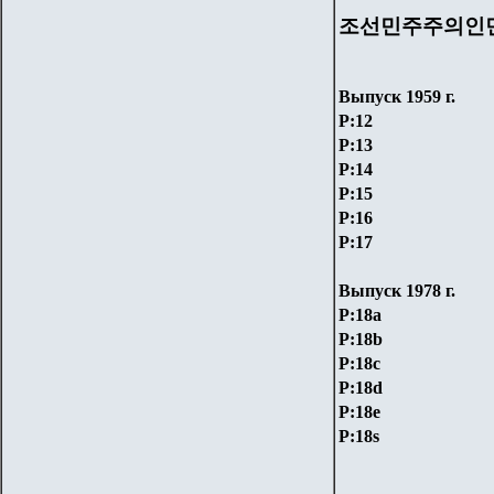
조선민주주의인
Выпуск 19
59
г.
P:12
P:13
P:14
P:15
P:16
P:17
Выпуск 19
78
г.
P:18а
P:18
b
P:18
с
P:18d
P:18e
P:18s