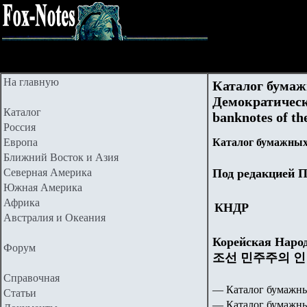
На главную
Каталог бумаж
Демократическ
Каталог
banknotes of th
Россия
Европа
Каталог бумажных
Ближний Восток и Азия
Северная Америка
Под редакцией П
Южная Америка
Африка
КНДР
Австралия и Океания
Корейская Народ
Форум
조선 민주주의 인
Справочная
— Каталог бумажны
Статьи
— Каталог бумажны