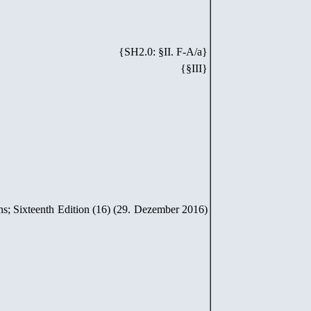
{SH
2
.
0
: §II. F-A/
a
}
{§III}
ns; Sixteenth Edition (16) (29. Dezember 2016)