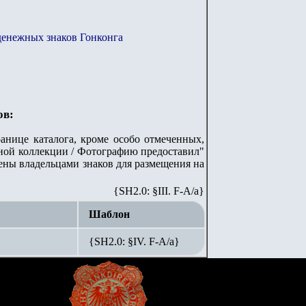
денежных знаков Гонконга
ов:
анице каталога, кроме особо отмеченных,
стной коллекции / Фотографию предоставил"
лены владельцами знаков для размещения на
{SH2.0: §III. F-A/а}
Шаблон
{SH2.0: §IV. F-А/а}