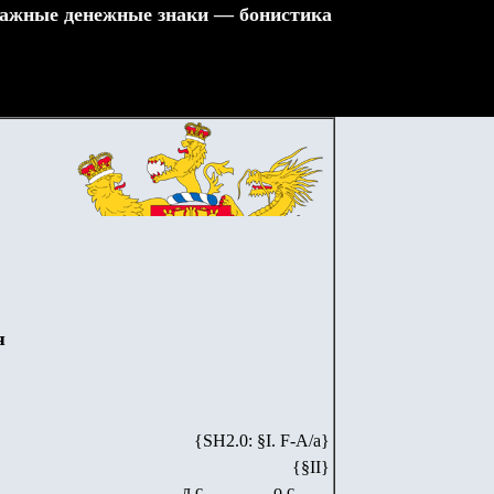
ажные денежные знаки — бонистика
я
{SH2.0: §I. F-А/а}
{§II}
л.с.
о.с.