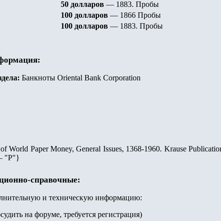
5
0
долларов
—
1883
.
Пробы
100
долларов
—
1866
Пробы
100
долларов
—
1883
.
Пробы
нформация:
здела:
Банкноты Oriental Bank Corporation
 of World Paper Money, General Issues, 1368-1960. Krause Publicatio
— "Р"
}
ационно-справочные:
олнительную и техническую информацию:
судить на форуме, требуется регистрация)