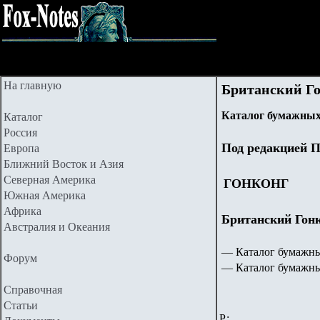
На главную
Британский Гон
Каталог бумажных
Каталог
Россия
Под редакцией П
Европа
Ближний Восток и Азия
Северная Америка
ГОНКОНГ
Южная Америка
Африка
Британский Гонк
Австралия и Океания
— Каталог бумажны
Форум
— Каталог бумажны
Справочная
Статьи
Р: