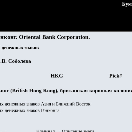
Бум
конг. Oriental Bank Corporation.
 денежных знаков
.В. Соболева
HKG
Pick#
онг (British Hong Kong), британская коронная колони
х денежных знаков Азия и Ближний Восток
х денежных знаков Гонконга
—
Номинал
—
Описание знака