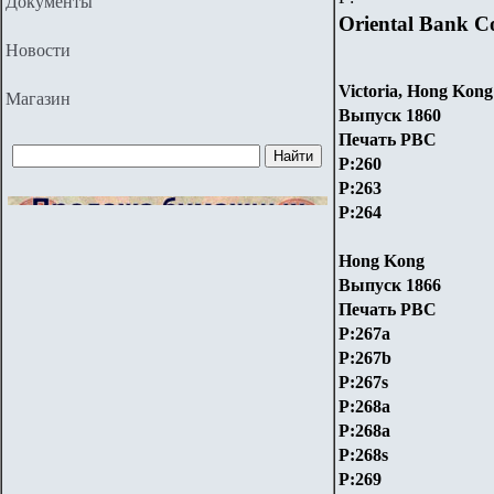
Документы
Oriental Bank C
Новости
Victoria, Hong Kong
Магазин
Выпуск 1860
Печать PBC
P:260
P:263
P:264
Hong Kong
Выпуск 1866
Печать PBC
P:267a
P:267b
P:267s
P:268a
P:268a
P:268s
P:269