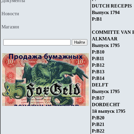
Документы
DUTCH RECEPIS
Выпуск 1794
Новости
P:B1
Магазин
COMMITTE VAN F
ALKMAAR
Выпуск 1795
P:B10
P:B11
P:B12
P:B13
P:B14
DELFT
Выпуск 1795
P:B17
DORDECHT
1й выпуск 1795
P:B20
P:B21
P:B22