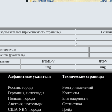
азделы каталога (применяемость страницы)
Ссылки
.
.
литературы
енты (указатель)
вление
HTML
-V
JPG
-V
img
img
Алфавитные указатели
Технические страницы
Россия, города
Реестр изменений
Германия, нотгельды
Контакты
Польша, города
Благодарности
Австрия, нотгельды
Статистика
США NBN, города
Грейд