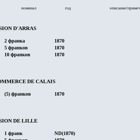
номинал
год
описание/приме
SION D'ARRAS
2
франка
1870
5
франков
1870
10
франков
1870
OMMERCE DE CALAIS
(5)
франков
1870
SION DE LILLE
1
франк
ND(1870)