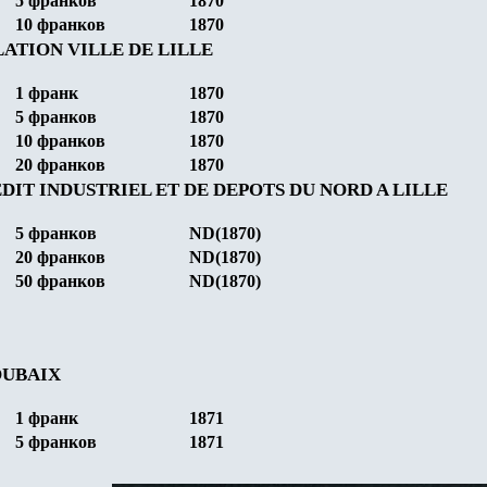
5
франков
1870
10
франков
1870
ATION VILLE DE LILLE
1
франк
1870
5
франков
1870
10
франков
1870
2
0
франков
1870
DIT INDUSTRIEL ET DE DEPOTS DU NORD A LILLE
5
франков
ND(1870)
20
франков
ND(1870)
50
франков
ND(1870)
OUBAIX
1
франк
187
1
5
франков
187
1