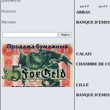
Документы
кат.# Р
кат.#
F
Новости
ARRAS
Магазин
BANQUE D'EMIS
CALAIS
CHAMBRE DE C
LILLE
BANQUE D'EMIS