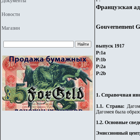
Документы
Французская а
Новости
Gouvernement Ge
Магазин
выпуск 1917
P:1a
P:1b
P:2a
P:2b
1. Справочная и
1.
1
. Страна
:
Дагом
Дагомея была образо
1.2. Основные свед
Эмиссионный цент