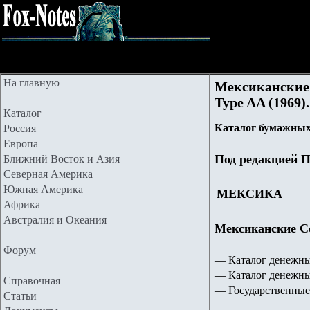
На главную
Мексиканские 
Type AA (1969).
Каталог
Каталог бумажных
Россия
Европа
Под редакцией П
Ближний Восток и Азия
Северная Америка
Южная Америка
МЕКСИКА
Африка
Австралия и Океания
Мексиканские Со
Форум
— Каталог денежны
— Каталог денежны
Справочная
— Государственные
Статьи