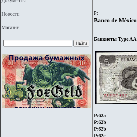
Документы
Р:
Новости
Banco de México
Магазин
Банкноты Type AA 
P:62a
P:62b
P:62b
P:62c