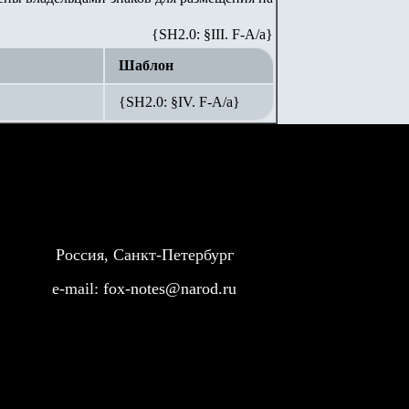
{SH2.0: §III. F-A/а}
Шаблон
{SH2.0: §IV. F-А/а}
Россия, Санкт-Петербург
e-mail:
fox-notes@narod.ru