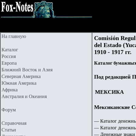
На главную
Comisión Regul
del Estado (Yu
Каталог
1910 - 1917 гг.
Россия
Европа
Каталог бумажных
Ближний Восток и Азия
Северная Америка
Под редакцией П
Южная Америка
Африка
МЕКСИКА
Австралия и Океания
Мексиканские Со
Форум
— Каталог денежны
Справочная
— Каталог денежны
Статьи
— Денежные знаки 