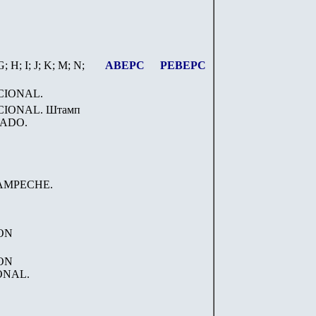
; H; I; J; K; M; N;
АВЕРС
РЕВЕРС
ACIONAL.
NACIONAL. Штамп
LADO.
CAMPECHE.
ON
ON
ONAL.