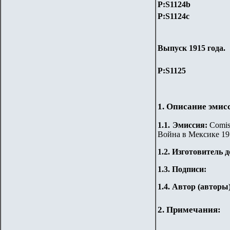
P:S
1124b
P:S
1124c
Выпуск 1915 года.
P:S
1125
1. Описание эмис
1.
1
.
Эмиссия:
Comisi
Война в Мексике 191
1.2. Изготовитель 
1.3. Подписи:
1.4. Автор (авторы
2. Примечания: