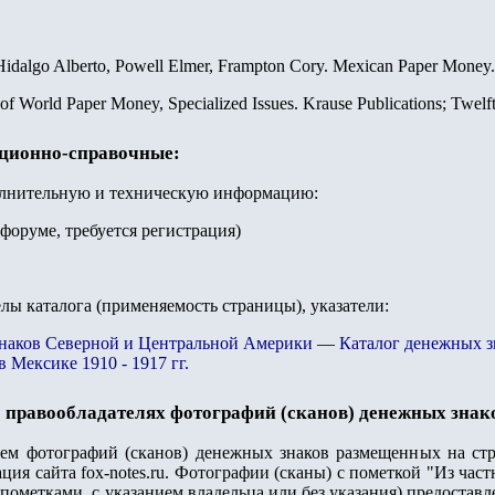
Hidalgo Alberto, Powell Elmer, Frampton Cory. Mexican Paper Money.
 of World Paper Money, Specialized Issues. Krause Publications; Twelf
ационно-справочные:
олнительную и техническую информацию:
 форуме, требуется регистрация)
елы каталога (применяемость страницы), указатели:
знаков Северной и Центральной Америки
—
Каталог денежных 
 Мексике 1910 - 1917 гг.
 правообладателях фотографий (сканов) денежных знак
лем фотографий (сканов) денежных знаков размещенных на стр
ция сайта fox-notes.ru. Фотографии (сканы) с пометкой "Из ча
пометками, с указанием владельца или без указания) предостав