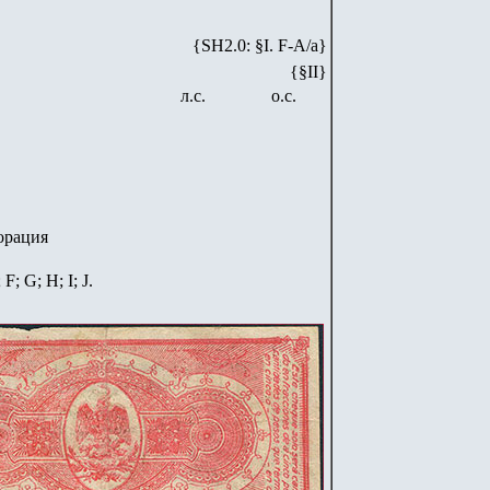
{SH2.0: §I. F-А/а}
{§II}
л.с.
о.с.
орация
 F; G; H; I; J.