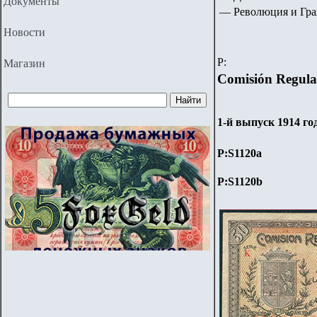
Документы
— Революция и Граж
Новости
P:
Магазин
Comisión Regula
1-й выпуск 1914 го
P:S
1120a
P:S
1120b