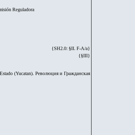
misión Reguladora
{SH
2
.
0
: §II. F-A/
a
}
{§III}
l Estado (Yucatan). Революция и Гражданская