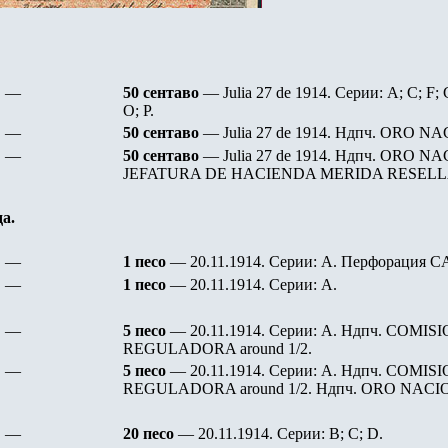
—
5
0
сентаво
— Julia 27 de 1914. Серии: A; C; F; G
O; P.
—
5
0
сентаво
— Julia 27 de 1914. Ндпч. ORO N
—
5
0
сентаво
— Julia 27 de 1914. Ндпч. ORO 
JEFATURA DE HACIENDA MERIDA RESEL
да.
—
1 песо
— 20.11.1914. Серии:
A.
Перфорация 
—
1 песо
— 20.11.1914. Серии:
A.
—
5 песо
— 20.11.1914. Серии:
A.
Ндпч. COMISI
REGULADORA around 1/2.
—
5 песо
— 20.11.1914. Серии:
A.
Ндпч. COMISI
REGULADORA around 1/2
.
Ндпч. ORO NACI
—
20 песо
— 20.11.1914. Серии: B; C; D.