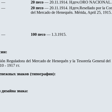
—
20 песо
— 20.11.1914. Ндпч.ORO NACIONAL
.
—
20 песо
— 20.11.1914. Ндпч.Resellado por la Co
del Mercado de Henequén. Mérida, April 25, 1915.
—
100 песо
— 1.3.1915.
сии:
ón Reguladora del Mercado de Henequén y la Tesorería General de
0 - 1917 гг.
денежных знаков (типография):
) дизайна знака
: