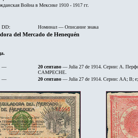
данская Война в Мексике 1910 - 1917 гг.
DD:
Номинал
—
Описание знака
dora del Mercado de Henequén
да.
—
2
0
сентаво
— Julia 27 de 1914. Серии:
A.
Перф
CAMPECHE.
—
2
0
сентаво
— Julia 27 de 1914. Серии:
A
A; B; e;