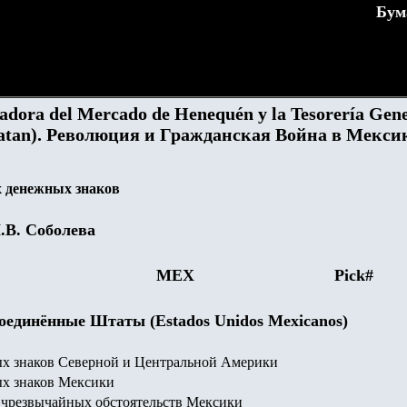
Бум
adora del Mercado de Henequén y la Tesorería Gen
catan). Революция и Гражданская Война в Мекси
 денежных знаков
.В. Соболева
MEX
Pick#
единённые Штаты (Estados Unidos Mexicanos)
х знаков Северной и Центральной Америки
х знаков Мексики
чрезвычайных обстоятельств Мексики