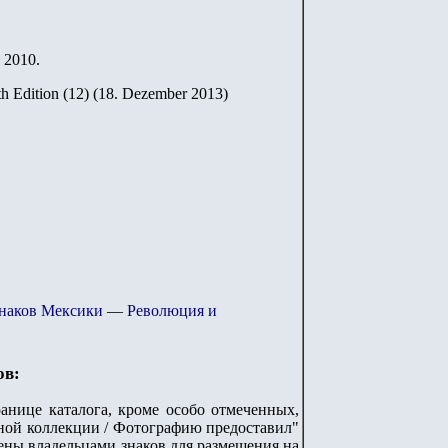
 2010.
th Edition (12) (18. Dezember 2013)
знаков Мексики
—
Революция и
ов:
анице каталога, кроме особо отмеченных,
стной коллекции / Фотографию предоставил"
лены владельцами знаков для размещения на