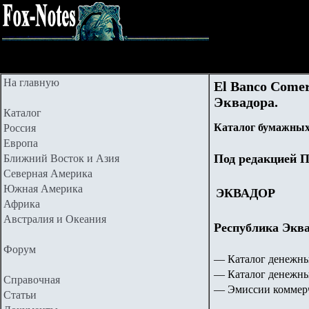
На главную
El Banco Comer
Эквадора.
Каталог
Каталог бумажных
Россия
Европа
Под редакцией П
Ближний Восток и Азия
Северная Америка
Южная Америка
ЭКВАДОР
Африка
Австралия и Океания
Республика Эквад
Форум
— Каталог денежн
— Каталог денежны
Справочная
— Эмиссии коммерч
Статьи