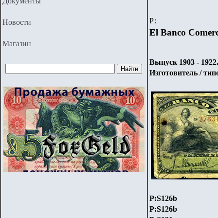
Документы
Р:
Новости
El Banco Comerci
Магазин
Выпуск 1903 - 1922
Изготовитель / ти
P:S126b
P:S126b