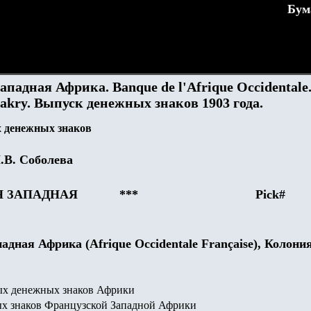
Бум
падная Африка. Banque de l'Afrique Occidentale
kry. Выпуск денежных знаков 1903 года.
 денежных знаков
.В. Соболева
Я ЗАПАДНАЯ
***
Pick#
адная Африка (Afrique Occidentale Française), Колони
х денежных знаков Африки
х знаков Французской Западной Африки