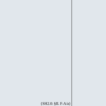
{SH
2
.
0
: §II. F-A/
a
}