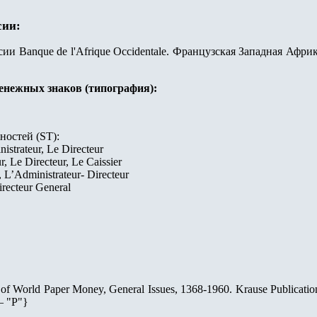
сии:
и Banque de l'Afrique Occidentale. Французская Западная Афри
денежных знаков (типография):
ностей (
ST
):
inistrateur, Le Directeur
r, Le Directeur, Le Caissier
t, L’Administrateur- Directeur
irecteur Genera
l
 of World Paper Money, General Issues, 1368-1960. Krause Publicatio
— "Р"}