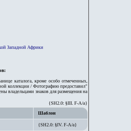
кой Западной Африки
ов:
анице каталога, кроме особо отмеченных,
стной коллекции / Фотографию предоставил"
лены владельцами знаков для размещения на
{SH2.0: §III. F-A/а}
Шаблон
{SH2.0: §IV. F-А/а}