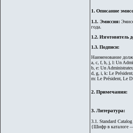
1. Описание эмис
1.
1
.
Эмиссия:
Эмисси
года.
1.2. Изготовитель 
1.3. Подписи:
Наименование долж
a, c, f, h, j, l: Un Adm
b, e: Un Administrateu
d, g, i, k: Le Présiden
m: Le Président, Le D
2. Примечания:
3. Литература:
3.1. Standard Catalog
{Шифр в каталоге 