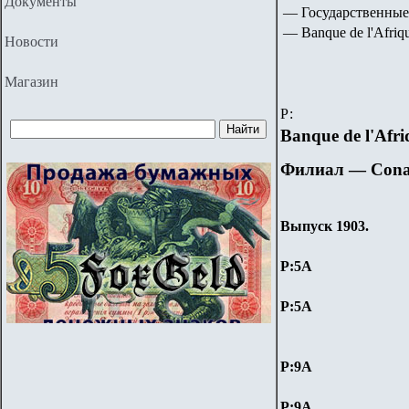
Документы
— Государственные
— Banque de l'Afriqu
Новости
Магазин
Р:
Banque de l'Afri
Филиал — Cona
Выпуск 1903.
P:5А
P:5А
P:
9
А
P:
9
А