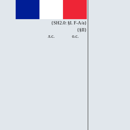
{SH2.0: §I. F-А/а}
{§II}
л.с.
о.с.