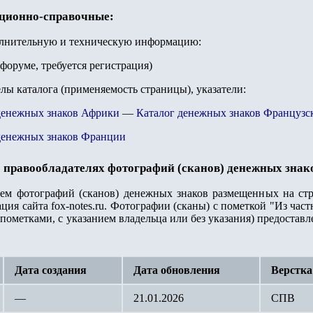
ационно-справочные:
олнительную и техническую информацию:
форуме, требуется регистрация)
елы каталога (применяемость страницы), указатели:
денежных знаков Африки
—
Каталог денежных знаков Французс
денежных знаков Франции
 правообладателях фотографий (сканов) денежных знак
лем фотографий (сканов) денежных знаков размещенных на стр
ция сайта fox-notes.ru. Фотографии (сканы) с пометкой "Из ча
пометками, с указанием владельца или без указания) предостав
Дата создания
Дата обновления
Верстка
—
21.01.2026
СПВ