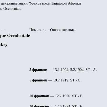
 денежные знаки Французской Западной Африки
e Occidentale
—
Номинал
—
Описание знака
que Occidentale
kry
5 франков
— 13.1.1904; 5.2.1904.
ST - A.
5 франков
— 10.7.1919.
ST - C.
50 франков
— 12.2.1920.
ST - E.
50 франков
— 12.6.1924.
ST - H.