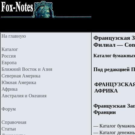
На главную
Французская За
Филиал — Cona
Каталог
Каталог бумажных
Россия
Европа
Под редакцией П
Ближний Восток и Азия
Северная Америка
Южная Америка
ФРАНЦУЗСКА
Африка
АФРИКА
Австралия и Океания
Французская Зап
Форум
Франции
Справочная
— Каталог бумажны
Статьи
— Каталог денежны