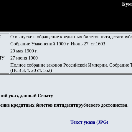
Бум
Е
О выпуске в обращение кредитных билетов пятидесятирубл
Собрание Узаконений 1900 г. Июнь 27, ст.1603
29 мая 1900 г.
ЛУ
27 июня 1900
Полное собрание законов Российской Империи. Собрание Тр
(ПСЗ-3, т. 20 ст. 552)
ий указ, данный Сенату
ение кредитных билетов пятидесятирублевогo достоинства.
Текст указа (
JPG
)