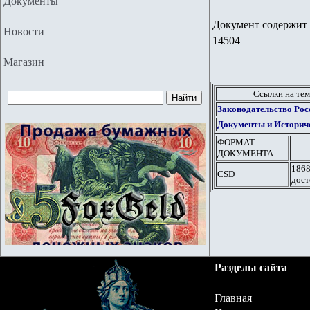
Документы
Документ содержит 
Новости
14504
Магазин
Ссылки на те
Законодательство Росс
Документы и Историч
ФОРМАТ
ДОКУМЕНТА
1868
CSD
дост
Разделы сайта
Главная