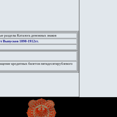
ые разделы Каталога денежных знаков
т Выпусков 1898-1912гг.
ращение кредитных билетов пятидесятирублевогo