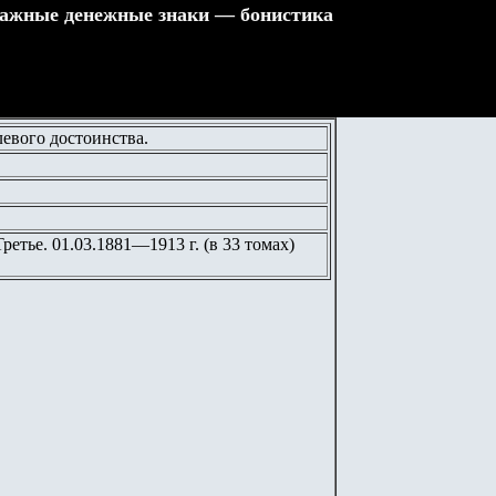
ажные денежные знаки — бонистика
евогo достоинства.
етье. 01.03.1881—1913 г. (в 33 томах)