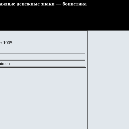
ажные денежные знаки — бонистика
er 1905
min.ch