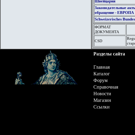
Швейцария
Законодательные акт
обращение - ЕВРОПА
Schweizerisches Bundes
ФОРМАТ
ДОКУМЕНТА
Regu
CSD
стар
Разделы сайта
Главная
Каталог
Форум
Справочная
Новости
Магазин
Ссылки