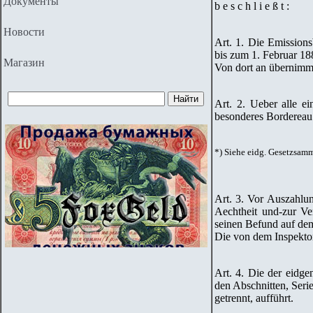
Документы
b e s c h l i e ß t :
Новости
Art. 1. Die Emission
bis zum 1. Februar 18
Магазин
Von dort an übernimmt
Art. 2. Ueber alle e
besonderes Bordereau 
*) Siehe eidg. Gesetzsamml
Art. 3. Vor Auszahlu
Aechtheit und-zur Ve
seinen Befund auf
dem
Die von dem Inspekto
Art. 4. Die der eidge
den Abschnitten, Ser
getrennt, aufführt.