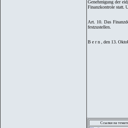
Genehmigung der eidg
Finanzkontrole statt.
U
Art. 10. Das Finanzd
festzustellen.
B e r n , den 13. Okto
Ссылки на тема