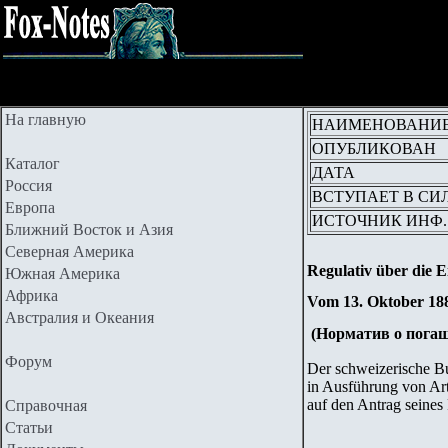
На главную
НАИМЕНОВАНИ
ОПУБЛИКОВАН
Каталог
ДАТА
Россия
ВСТУПАЕТ В СИ
Европа
ИСТОЧНИК ИНФ.
Ближний Восток и Азия
Северная Америка
Regulativ über die E
Южная Америка
Африка
Vom 13. Oktober 18
Австралия и Океания
(Норматив о погаш
Форум
Der schweizerische B
in Ausführung von Ar
auf den Antrag seines
Справочная
Статьи