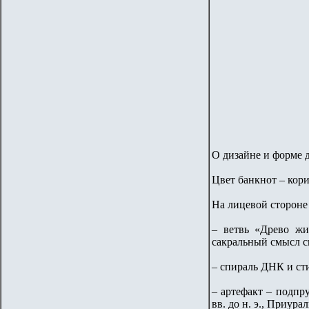
О дизайне и форме 
Цвет банкнот – кор
На лицевой стороне
– ветвь «Древо жи
сакральный смысл с
– спираль ДНК и ст
– артефакт – подпр
вв. до н. э., Приура