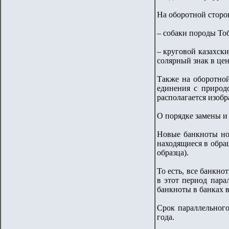
На оборотной сторо
– cобаки породы То
– круговой казахск
солярный знак в цен
Также на оборотно
единения с природо
располагается изоб
О порядке замены и
Новые банкноты ном
находящиеся в обра
образца).
То есть, все банкно
в этот период пара
банкноты в банках 
Срок параллельного
года.