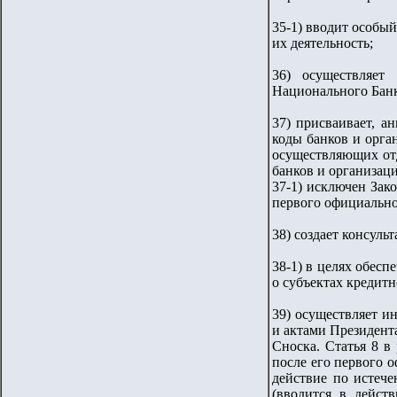
35-1) вводит особы
их деятельность;
36) осуществляет
Национального Банк
37) присваивает, а
коды банков и орга
осуществляющих отд
банков и организац
37-1) исключен Зак
первого официально
38) создает консул
38-1) в целях обес
о субъектах кредит
39) осуществляет и
и актами Президент
Сноска. Статья 8 в
после его первого 
действие по истече
(вводится в дейст